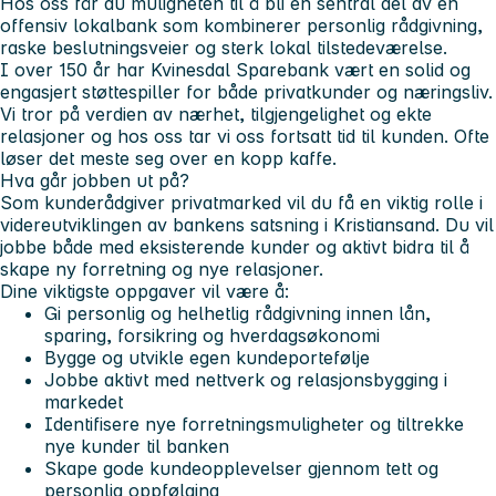
Hos oss får du muligheten til å bli en sentral del av en
offensiv lokalbank som kombinerer personlig rådgivning,
raske beslutningsveier og sterk lokal tilstedeværelse.
I over 150 år har Kvinesdal Sparebank vært en solid og
engasjert støttespiller for både privatkunder og næringsliv.
Vi tror på verdien av nærhet, tilgjengelighet og ekte
relasjoner og hos oss tar vi oss fortsatt tid til kunden. Ofte
løser det meste seg over en kopp kaffe.
Hva går jobben ut på?
Som kunderådgiver privatmarked vil du få en viktig rolle i
videreutviklingen av bankens satsning i Kristiansand. Du vil
jobbe både med eksisterende kunder og aktivt bidra til å
skape ny forretning og nye relasjoner.
Dine viktigste oppgaver vil være å:
Gi personlig og helhetlig rådgivning innen lån,
sparing, forsikring og hverdagsøkonomi
Bygge og utvikle egen kundeportefølje
Jobbe aktivt med nettverk og relasjonsbygging i
markedet
Identifisere nye forretningsmuligheter og tiltrekke
nye kunder til banken
Skape gode kundeopplevelser gjennom tett og
personlig oppfølging