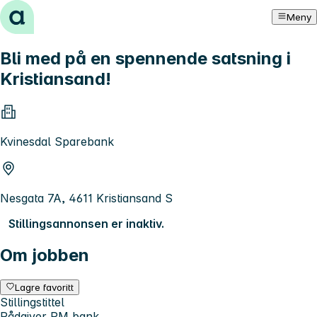
Hopp til innhold
Meny
Bli med på en spennende satsning i
Kristiansand!
Kvinesdal Sparebank
Nesgata 7A, 4611 Kristiansand S
Stillingsannonsen er inaktiv.
Om jobben
Lagre favoritt
Stillingstittel
Rådgiver PM bank