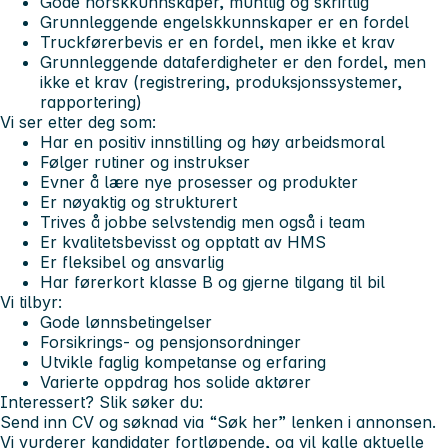
Gode norskkunnskaper, muntlig og skriftlig
Grunnleggende engelskkunnskaper er en fordel
Truckførerbevis er en fordel, men ikke et krav
Grunnleggende dataferdigheter er den fordel, men
ikke et krav (registrering, produksjonssystemer,
rapportering)
Vi ser etter deg som:
Har en positiv innstilling og høy arbeidsmoral
Følger rutiner og instrukser
Evner å lære nye prosesser og produkter
Er nøyaktig og strukturert
Trives å jobbe selvstendig men også i team
Er kvalitetsbevisst og opptatt av HMS
Er fleksibel og ansvarlig
Har førerkort klasse B og gjerne tilgang til bil
Vi tilbyr:
Gode lønnsbetingelser
Forsikrings- og pensjonsordninger
Utvikle faglig kompetanse og erfaring
Varierte oppdrag hos solide aktører
Interessert? Slik søker du:
Send inn CV og søknad via “Søk her” lenken i annonsen.
Vi vurderer kandidater fortløpende, og vil kalle aktuelle