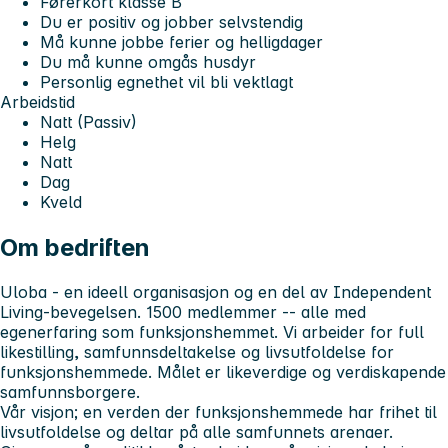
Førerkort klasse B
Du er positiv og jobber selvstendig
Må kunne jobbe ferier og helligdager
Du må kunne omgås husdyr
Personlig egnethet vil bli vektlagt
Arbeidstid
Natt (Passiv)
Helg
Natt
Dag
Kveld
Om bedriften
Uloba - en ideell organisasjon og en del av Independent
Living-bevegelsen. 1500 medlemmer -- alle med
egenerfaring som funksjonshemmet. Vi arbeider for full
likestilling, samfunnsdeltakelse og livsutfoldelse for
funksjonshemmede. Målet er likeverdige og verdiskapende
samfunnsborgere.
Vår visjon; en verden der funksjonshemmede har frihet til
livsutfoldelse og deltar på alle samfunnets arenaer.