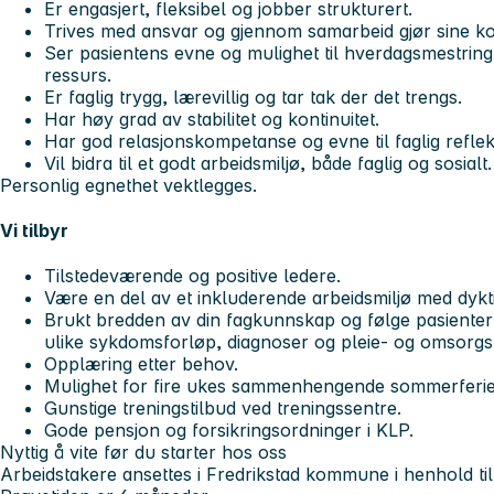
Er engasjert, fleksibel og jobber strukturert.
Trives med ansvar og gjennom samarbeid gjør sine ko
Ser pasientens evne og mulighet til hverdagsmestrin
ressurs.
Er faglig trygg, lærevillig og tar tak der det trengs.
Har høy grad av stabilitet og kontinuitet.
Har god relasjonskompetanse og evne til faglig reflek
Vil bidra til et godt arbeidsmiljø, både faglig og sosialt.
Personlig egnethet vektlegges.
Vi tilbyr
Tilstedeværende og positive ledere.
Være en del av et inkluderende arbeidsmiljø med dykti
Brukt bredden av din fagkunnskap og følge pasienter
ulike sykdomsforløp, diagnoser og pleie- og omsorg
Opplæring etter behov.
Mulighet for fire ukes sammenhengende sommerferie
Gunstige treningstilbud ved treningssentre.
Gode pensjon og forsikringsordninger i KLP.
Nyttig å vite før du starter hos oss
Arbeidstakere ansettes i Fredrikstad kommune i henhold til 