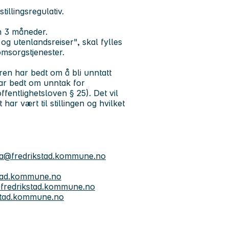
illingsregulativ.
nn 3 måneder.
g utenlandsreiser", skal fylles
 omsorgstjenester.
ren har bedt om å bli unntatt
har bedt om unntak for
fentlighetsloven § 25). Det vil
ar vært til stillingen og hvilket
a@fredrikstad.kommune.no
stad.kommune.no
fredrikstad.kommune.no
stad.kommune.no