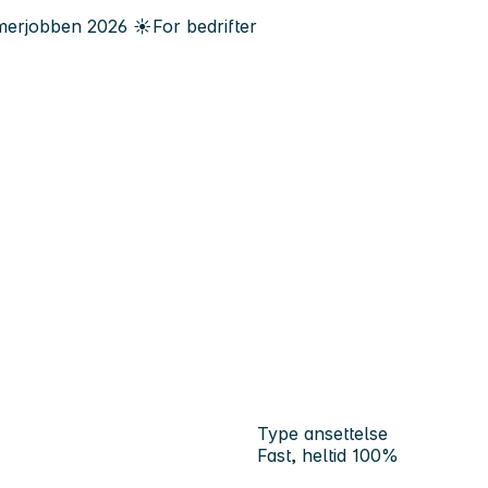
erjobben
2026
☀️
For bedrifter
Type ansettelse
Fast, heltid 100%