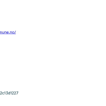
mmune.no/
2c13d1227