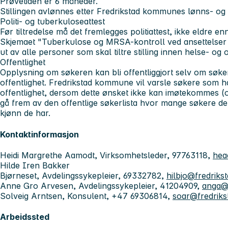
Prøvetiden er 6 måneder.
Stillingen avlønnes etter Fredrikstad kommunes lønns- og st
Politi- og tuberkuloseattest
Før tiltredelse må det fremlegges politiattest, ikke eldre e
Skjemaet "Tuberkulose og MRSA-kontroll ved ansettelser o
ut av alle personer som skal tiltre stilling innen helse- og
Offentlighet
Opplysning om søkeren kan bli offentliggjort selv om søke
offentlighet. Fredrikstad kommune vil varsle søkere som 
offentlighet, dersom dette ønsket ikke kan imøtekommes (of
gå frem av den offentlige søkerlista hvor mange søkere det h
kjønn de har.
Kontaktinformasjon
Heidi Margrethe Aamodt, Virksomhetsleder, 97763118,
hea
Hilde Iren Bakker
Bjørneset, Avdelingssykepleier, 69332782,
hilbjo@fredrik
Anne Gro Arvesen, Avdelingssykepleier, 41204909,
anga@
Solveig Arntsen, Konsulent, +47 69306814,
soar@fredrik
Arbeidssted