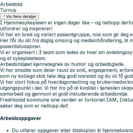
Arbeidstid
Turnus
Vis flere detaljer
I Hjemmesykepleien er ingen dager like – og nettopp derfo
utfordrer og inspirerer!
Vi har en bred og variert pasientgruppe, noe som gir deg en 
Her får du alt fra daglig omsorg og medisinhåndtering, t
pasientsituasjoner.
Vi er organisert i 3 team som ledes av hver sin avdelingss
og et sykepleieteam.
Arbeidsmiljøet kjennetegnes av humor og arbeidsglede.
Vi har ansatte som deler raust av smil, engasjement, erfar
som ny kollega skal føle deg godt ivaretatt og du vil få go
Vi har stort fokus på hverdagsmestring og brukermedvirkni
utgangspunkt i det. Vi har tro på at kvalitet i tjenesten ska
samarbeid og gjennom et godt inkluderende arbeidsmiljø.
Fredrikstad kommune sine verdier er forkortet IAM, Inklud
søker deg som er nettopp det!
Arbeidsoppgaver
Du utfører oppgaver etter tiltaksplan til hjemmeboend