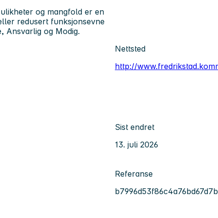
ulikheter og mangfold er en
eller redusert funksjonsevne
, Ansvarlig og Modig.
Nettsted
http://www.fredrikstad.ko
Sist endret
13. juli 2026
Referanse
b7996d53f86c4a76bd67d7b