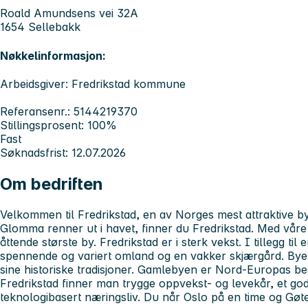
Roald Amundsens vei 32A
1654 Sellebakk
Nøkkelinformasjon:
Arbeidsgiver: Fredrikstad kommune
Referansenr.: 5144219370
Stillingsprosent: 100%
Fast
Søknadsfrist: 12.07.2026
Om bedriften
Velkommen til Fredrikstad, en av Norges mest attraktive bye
Glomma renner ut i havet, finner du Fredrikstad. Med våre
åttende største by. Fredrikstad er i sterk vekst. I tillegg til
spennende og variert omland og en vakker skjærgård. Byen er
sine historiske tradisjoner. Gamlebyen er Nord-Europas bes
Fredrikstad finner man trygge oppvekst- og levekår, et godt
teknologibasert næringsliv. Du når Oslo på en time og Gøte