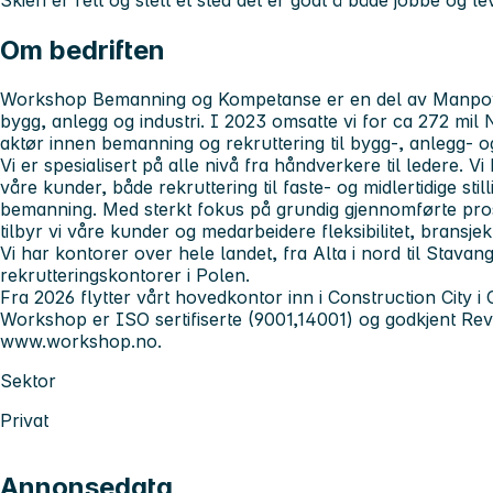
Skien er rett og slett et sted det er godt å både jobbe og le
Om bedriften
Workshop Bemanning og Kompetanse er en del av Manpowe
bygg, anlegg og industri. I 2023 omsatte vi for ca 272 mi
aktør innen bemanning og rekruttering til bygg-, anlegg- og
Vi er spesialisert på alle nivå fra håndverkere til ledere. 
våre kunder, både rekruttering til faste- og midlertidige stillin
bemanning. Med sterkt fokus på grundig gjennomførte prose
tilbyr vi våre kunder og medarbeidere fleksibilitet, bransje
Vi har kontorer over hele landet, fra Alta i nord til Stavang
rekrutteringskontorer i Polen.
Fra 2026 flytter vårt hovedkontor inn i Construction City i 
Workshop er ISO sertifiserte (9001,14001) og godkjent Rev
www.workshop.no.
Sektor
Privat
Annonsedata