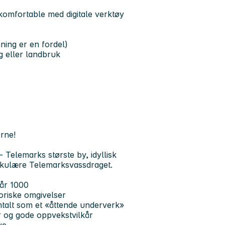
komfortable med digitale verktøy
ning er en fordel)
og eller landbruk
erne!
 Telemarks største by, idyllisk
takulære Telemarksvassdraget.
 år 1000
toriske omgivelser
mtalt som et «åttende underverk»
r og gode oppvekstvilkår