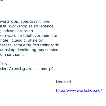
ve.
rGroup, spesialisert innen
l NOK. Workshop er en ledende
 industri-bransjen.
Vi kan være en totalleverandør for
ger i tillegg til utleie av
sser, samt etisk forretningsdrift
kunnskap, kvalitet og høy service.
er i sør, samt
Oslo.
idert Arbeidsgiver. Les mer på
Nettsted
http://www.workshop.no/