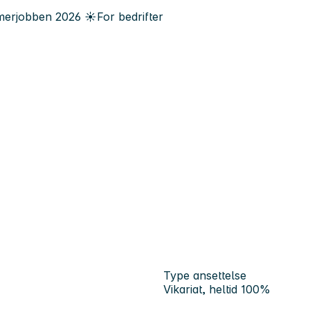
erjobben
2026
☀️
For bedrifter
Type ansettelse
Vikariat, heltid 100%