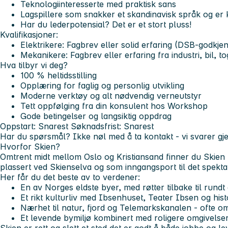
Teknologiinteresserte med praktisk sans
Lagspillere som snakker et skandinavisk språk og er 
Har du lederpotensial? Det er et stort pluss!
Kvalifikasjoner:
Elektrikere: Fagbrev eller solid erfaring (DSB-godkjen
Mekanikere: Fagbrev eller erfaring fra industri, bil, t
Hva tilbyr vi deg?
100 % heltidsstilling
Opplæring for faglig og personlig utvikling
Moderne verktøy og alt nødvendig verneutstyr
Tett oppfølging fra din konsulent hos Workshop
Gode betingelser og langsiktig oppdrag
Oppstart: Snarest
Søknadsfrist: Snarest
Har du spørsmål? Ikke nøl med å ta kontakt - vi svarer gj
Hvorfor Skien?
Omtrent midt mellom Oslo og Kristiansand finner du Skien -
plassert ved Skienselva og som inngangsport til det spek
Her får du det beste av to verdener:
En av Norges eldste byer, med røtter tilbake til rundt
Et rikt kulturliv med Ibsenhuset, Teater Ibsen og his
Nærhet til natur, fjord og Telemarkskanalen - ofte o
Et levende bymiljø kombinert med roligere omgivelse