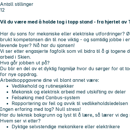
Antall stillinger
12
Vil du være med å holde tog i topp stand - fra hjertet a
Har du sans for mekaniske eller elektriske utfordringer? 
brukt kompetansen din til noe viktig - og samtidig jobbe i 
levende byer? Nå har du sjansen!
Vi ser etter engasjerte fagfolk som vil bidra til å gi togene
arbeid i Skien.
Hva går jobben ut på?
Du blir en del av et dyktig fagmiljø hvor du sørger for at t
for nye oppdrag.
Arbeidsoppgavene dine vil blant annet være:
Vedlikehold og rutinesjekker
Mekanisk og elektrisk arbeid med utskifting av deler
Feilsøking med Canbus-system
Rapportering av feil og avvik til vedlikeholdsledelsen
Ingen erfaring med tog? Null stress!
Har du teknisk bakgrunn og lyst til å lære, så lærer vi deg 
Hvem ser vi etter?
Dyktige selvstendige mekanikere eller elektrikere