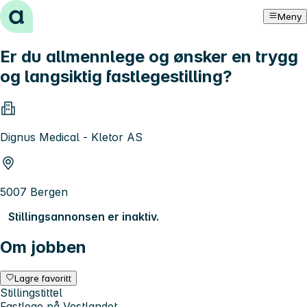
Hopp til innhold
Meny
Er du allmennlege og ønsker en trygg
og langsiktig fastlegestilling?
Dignus Medical - Kletor AS
5007 Bergen
Stillingsannonsen er inaktiv.
Om jobben
Lagre favoritt
Stillingstittel
Fastlege på Vestlandet