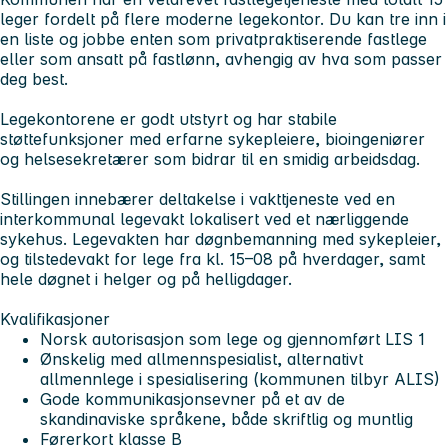
leger fordelt på flere moderne legekontor. Du kan tre inn i
en liste og jobbe enten som privatpraktiserende fastlege
eller som ansatt på fastlønn, avhengig av hva som passer
deg best.
Legekontorene er godt utstyrt og har stabile
støttefunksjoner med erfarne sykepleiere, bioingeniører
og helsesekretærer som bidrar til en smidig arbeidsdag.
Stillingen innebærer deltakelse i vakttjeneste ved en
interkommunal legevakt lokalisert ved et nærliggende
sykehus. Legevakten har døgnbemanning med sykepleier,
og tilstedevakt for lege fra kl. 15–08 på hverdager, samt
hele døgnet i helger og på helligdager.
Kvalifikasjoner
Norsk autorisasjon som lege og gjennomført LIS 1
Ønskelig med allmennspesialist, alternativt
allmennlege i spesialisering (kommunen tilbyr ALIS)
Gode kommunikasjonsevner på et av de
skandinaviske språkene, både skriftlig og muntlig
Førerkort klasse B