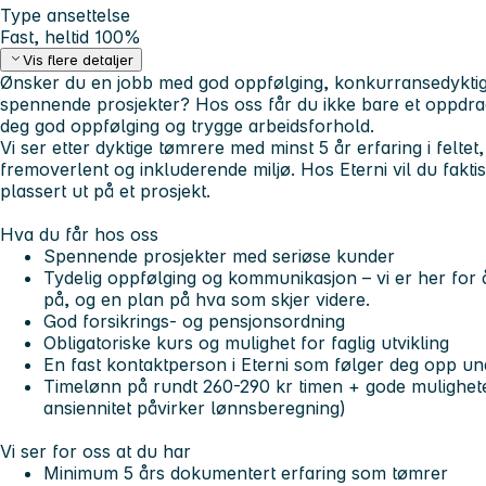
Type ansettelse
Fast, heltid 100%
Vis flere detaljer
Ønsker du en jobb med god oppfølging, konkurransedyktig 
spennende prosjekter? Hos oss får du ikke bare et oppdrag
deg god oppfølging og trygge arbeidsforhold.
Vi ser etter dyktige tømrere med minst 5 år erfaring i feltet
fremoverlent og inkluderende miljø. Hos Eterni vil du faktis
plassert ut på et prosjekt.
Hva du får hos oss
Spennende prosjekter med seriøse kunder
Tydelig oppfølging og kommunikasjon – vi er her for
på, og en plan på hva som skjer videre.
God forsikrings- og pensjonsordning
Obligatoriske kurs og mulighet for faglig utvikling
En fast kontaktperson i Eterni som følger deg opp u
Timelønn på rundt 260-290 kr timen + gode muligheter
ansiennitet påvirker lønnsberegning)
Vi ser for oss at du har
Minimum 5 års dokumentert erfaring som tømrer