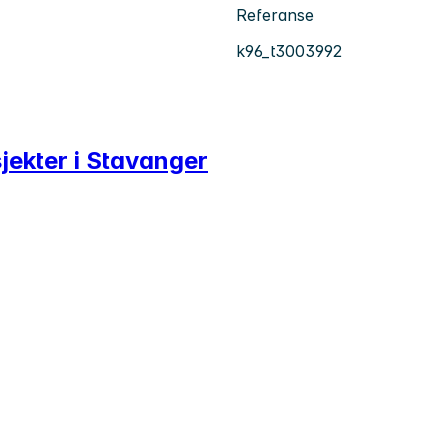
Referanse
k96_t3003992
jekter i Stavanger