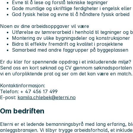
Evne til å lese og forstå tekniske tegninger
Gode muntlige og skriftlige ferdigheter i engelsk elle
God fysisk helse og evne til å håndtere fysisk arbeid
Noen av dine arbeidsoppgaver vil være
Utførelse av tømrerarbeid i henhold til tegninger og 
Montering av ulike bygningsdeler og konstruksjoner
Bidra til effektiv fremdrift og kvalitet i prosjektene
Samarbeid med andre faggrupper på byggeplassen
Er du klar for spennende oppdrag i et inkluderende miljø?
Send oss en kort søknad og CV gjennom søknadsportalen vår
vi en uforpliktende prat og ser om det kan være en match
Kontaktinformasjon:
Telefon: + 47 456 17 499
E-post:
kamila.chlebek@eterni.no
Om bedriften
Eterni er et ledende bemanningsbyrå med lang erfaring, b
anleggsbransjen. Vi tilbyr trygge arbeidsforhold, et inklude