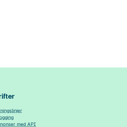
ifter
ningslinjer
logging
nnonser med API