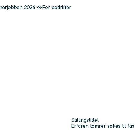
erjobben
2026
☀️
For bedrifter
Stillingstittel
Erfaren tømrer søkes til fast 