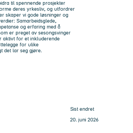
bidra til spennende prosjekter
orme deres yrkesliv, og utfordrer
er skaper vi gode løsninger og
 verdier: Samarbeidsglede,
ompetanse og erfaring med å
 som er preget av sesongsvinger
r aktivt for et inkluderende
ttelegge for ulike
t det lar seg gjøre.
Sist endret
20. juni 2026