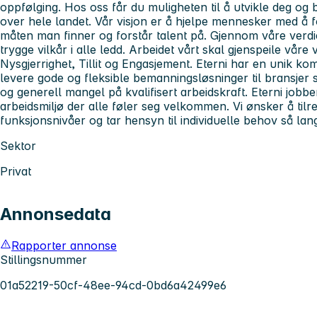
oppfølging. Hos oss får du muligheten til å utvikle deg og 
over hele landet. Vår visjon er å hjelpe mennesker med å f
måten man finner og forstår talent på. Gjennom våre verdi
trygge vilkår i alle ledd. Arbeidet vårt skal gjenspeile våre
Nysgjerrighet, Tillit og Engasjement. Eterni har en unik k
levere gode og fleksible bemanningsløsninger til bransjer
og generell mangel på kvalifisert arbeidskraft. Eterni jobbe
arbeidsmiljø der alle føler seg velkommen. Vi ønsker å tilre
funksjonsnivåer og tar hensyn til individuelle behov så lang
Sektor
Privat
Annonsedata
Rapporter annonse
Stillingsnummer
01a52219-50cf-48ee-94cd-0bd6a42499e6