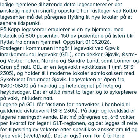
ledige hjemlene tilhørende dette legesenteret er det
ønskelig med en snarlig oppstart. For fastleger ved Kolbu
legesenter må det påregnes flytting til nye lokaler på et
senere tidspunkt.
På Kapp legesenter etablerer vi en ny hjemmel med
listetak på 800 pasienter. 150 av pasientene på listen blir
flyttet fra annen hjemmel. Oppstart 01.09.2026.
Fastleger i kommunen inngår i legevakt ved Gjøvik
interkommunal legevakt (GIL), som dekker Gjøvik, Østre-
og Vestre-Toten, Nordre og Søndre Land, samt Lunner og
Gran på natt. GIL er en legevakt i vaktklasse 1 (jmf. SFS
2305), og holder til i moderne lokaler samlokalisert med
Sykehuset Innlandet Gjøvik. Legevakten er åpen fra
15:00-08:00 på hverdag og hele døgnet på helg og
høytidsdager. Det er alltid minst to leger og to sykepleiere
på vakt, inkludert natt.
Legene på GIL får fastlønn for nattvakter, i henhold til
gjeldende avtaleverk (SFS 2305). På dag- og kveldstid er
legene næringsdrivende. Det må påregnes ca. 6-8 vakter
per kvartal for leger i GLT-regionen, og det legges til rette
for tilpasning av vaktene etter spesifikke ønsker om tid og
type vakt (kveld/natt). Det er også rom for å ta flere