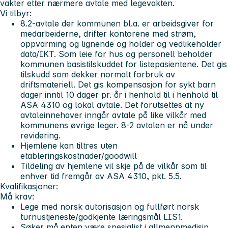
vakter etter nærmere avtale med legevakten.
Vi tilbyr:
8.2-avtale der kommunen bl.a. er arbeidsgiver for
medarbeiderne, drifter kontorene med strøm,
oppvarming og lignende og holder og vedlikeholder
data/IKT. Som leie for hus og personell beholder
kommunen basistilskuddet for listepasientene. Det gis
tilskudd som dekker normalt forbruk av
driftsmateriell. Det gis kompensasjon for sykt barn
dager inntil 10 dager pr. år i henhold til i henhold til
ASA 4310 og lokal avtale. Det forutsettes at ny
avtaleinnehaver inngår avtale på like vilkår med
kommunens øvrige leger. 8-2 avtalen er nå under
revidering.
Hjemlene kan tiltres uten
etableringskostnader/goodwill
Tildeling av hjemlene vil skje på de vilkår som til
enhver tid fremgår av ASA 4310, pkt. 5.5.
Kvalifikasjoner:
Må krav:
Lege med norsk autorisasjon og fullført norsk
turnustjeneste/godkjente læringsmål LIS1.
Søker må enten være spesialist i allmennmedisin