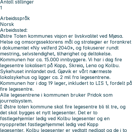
Antall stillinger
1
Arbeidsspråk
Norsk
Arbeidssted:
Østre Toten kommunes visjon er livskvalitet ved Mjøsa.
Helse og omsorgssektorens mål og strategier er forankret
i dokumentet «Ny velferd 2040», og fokuserer rundt
mestring, selvstendighet, tilhørighet og deltakelse.
Kommunen har ca. 15.000 innbyggere. Vi har i dag fire
legesentre lokalisert på Kapp, Skreia, Lena og Kolbu.
Sykehuset innlandet avd. Gjøvik er vårt nærmeste
lokalsykehus og ligger ca. 2 mil fra legesentrene.
Kommunen har i dag 19 leger, inkludert to LIS 1, fordelt på
fire legesentre.
Alle legesentrene i kommunen bruker Pridok som
journalsystem.
I Østre toten kommune skal fire legesentre bli til tre, og
det skal bygges et nytt legesenter. Det er to
fastlegehjemler ledig ved Kolbu legesenter og en
nyopprettet fastlegehjemmel ledig ved Kapp
legesenter. Kolbu legesenter er vedtatt nedlagt og de i to