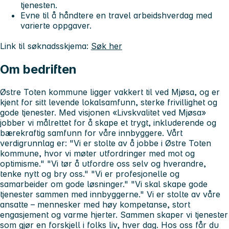
tjenesten.
Evne til å håndtere en travel arbeidshverdag med
varierte oppgaver.
Link til søknadsskjema:
Søk her
Om bedriften
Østre Toten kommune ligger vakkert til ved Mjøsa, og er
kjent for sitt levende lokalsamfunn, sterke frivillighet og
gode tjenester. Med visjonen «Livskvalitet ved Mjøsa»
jobber vi målrettet for å skape et trygt, inkluderende og
bærekraftig samfunn for våre innbyggere. Vårt
verdigrunnlag er: "Vi er stolte av å jobbe i Østre Toten
kommune, hvor vi møter utfordringer med mot og
optimisme." "Vi tør å utfordre oss selv og hverandre,
tenke nytt og bry oss." "Vi er profesjonelle og
samarbeider om gode løsninger." "Vi skal skape gode
tjenester sammen med innbyggerne." Vi er stolte av våre
ansatte – mennesker med høy kompetanse, stort
engasjement og varme hjerter. Sammen skaper vi tjenester
som gjør en forskjell i folks liv, hver dag. Hos oss får du