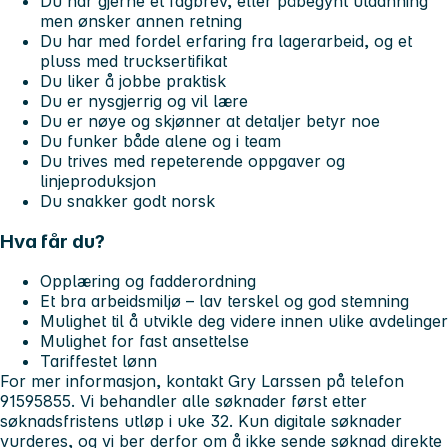
Du har gjerne et fagbrev, eller påbegynt utdanning
men ønsker annen retning
Du har med fordel erfaring fra lagerarbeid, og et
pluss med trucksertifikat
Du liker å jobbe praktisk
Du er nysgjerrig og vil lære
Du er nøye og skjønner at detaljer betyr noe
Du funker både alene og i team
Du trives med repeterende oppgaver og
linjeproduksjon
Du snakker godt norsk
Hva får du?
Opplæring og fadderordning
Et bra arbeidsmiljø – lav terskel og god stemning
Mulighet til å utvikle deg videre innen ulike avdelinger
Mulighet for fast ansettelse
Tariffestet lønn
For mer informasjon, kontakt Gry Larssen på telefon
91595855. Vi behandler alle søknader først etter
søknadsfristens utløp i uke 32. Kun digitale søknader
vurderes, og vi ber derfor om å ikke sende søknad direkte