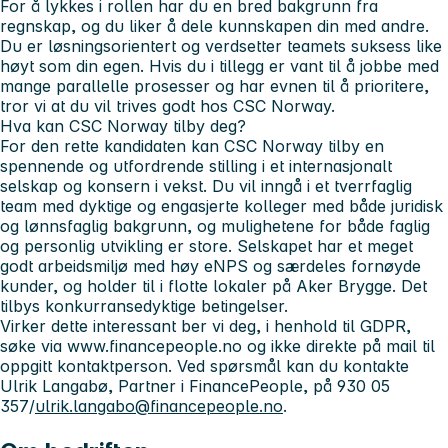
For å lykkes i rollen har du en bred bakgrunn fra
regnskap, og du liker å dele kunnskapen din med andre.
Du er løsningsorientert og verdsetter teamets suksess like
høyt som din egen. Hvis du i tillegg er vant til å jobbe med
mange parallelle prosesser og har evnen til å prioritere,
tror vi at du vil trives godt hos CSC Norway.
Hva kan CSC Norway tilby deg?
For den rette kandidaten kan CSC Norway tilby en
spennende og utfordrende stilling i et internasjonalt
selskap og konsern i vekst. Du vil inngå i et tverrfaglig
team med dyktige og engasjerte kolleger med både juridisk
og lønnsfaglig bakgrunn, og mulighetene for både faglig
og personlig utvikling er store. Selskapet har et meget
godt arbeidsmiljø med høy eNPS og særdeles fornøyde
kunder, og holder til i flotte lokaler på Aker Brygge. Det
tilbys konkurransedyktige betingelser.
Virker dette interessant ber vi deg, i henhold til GDPR,
søke via www.financepeople.no og ikke direkte på mail til
oppgitt kontaktperson. Ved spørsmål kan du kontakte
Ulrik Langabø, Partner i FinancePeople, på 930 05
357/
ulrik.langabo@financepeople.no
.