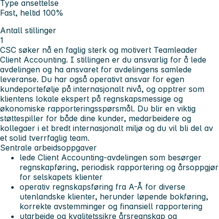
Type ansettelse
Fast, heltid 100%
Antall stillinger
1
CSC søker nå en faglig sterk og motivert Teamleader
Client Accounting. I stillingen er du ansvarlig for å lede
avdelingen og ha ansvaret for avdelingens samlede
leveranse. Du har også operativt ansvar for egen
kundeportefølje på internasjonalt nivå, og opptrer som
klientens lokale ekspert på regnskapsmessige og
økonomiske rapporteringsspørsmål. Du blir en viktig
støttespiller for både dine kunder, medarbeidere og
kollegaer i et bredt internasjonalt miljø og du vil bli del av
et solid tverrfaglig team.
Sentrale arbeidsoppgaver
lede Client Accounting-avdelingen som besørger
regnskapføring, periodisk rapportering og årsoppgjør
for selskapets klienter
operativ regnskapsføring fra A-Å for diverse
utenlandske klienter, herunder løpende bokføring,
korrekte avstemminger og finansiell rapportering
utarbeide og kvalitetssikre årsregnskap og