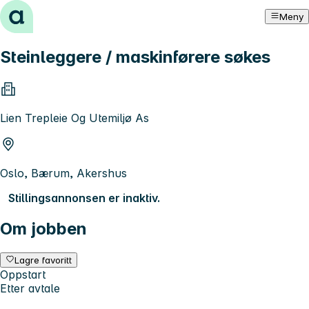
Hopp til innhold
Meny
Steinleggere / maskinførere søkes
Lien Trepleie Og Utemiljø As
Oslo, Bærum, Akershus
Stillingsannonsen er inaktiv.
Om jobben
Lagre favoritt
Oppstart
Etter avtale