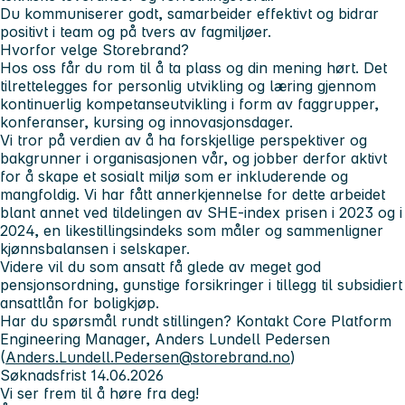
Du kommuniserer godt, samarbeider effektivt og bidrar
positivt i team og på tvers av fagmiljøer.
Hvorfor velge Storebrand?
Hos oss får du rom til å ta plass og din mening hørt. Det
tilrettelegges for personlig utvikling og læring gjennom
kontinuerlig kompetanseutvikling i form av faggrupper,
konferanser, kursing og innovasjonsdager.
Vi tror på verdien av å ha forskjellige perspektiver og
bakgrunner i organisasjonen vår, og jobber derfor aktivt
for å skape et sosialt miljø som er inkluderende og
mangfoldig. Vi har fått annerkjennelse for dette arbeidet
blant annet ved tildelingen av SHE-index prisen i 2023 og i
2024, en likestillingsindeks som måler og sammenligner
kjønnsbalansen i selskaper.
Videre vil du som ansatt få glede av meget god
pensjonsordning, gunstige forsikringer i tillegg til subsidiert
ansattlån for boligkjøp.
Har du spørsmål rundt stillingen? Kontakt Core Platform
Engineering Manager, Anders Lundell Pedersen
(
Anders.Lundell.Pedersen@storebrand.no
)
Søknadsfrist 14.06.2026
Vi ser frem til å høre fra deg!