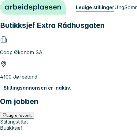
Hopp til innhold
Ledige stillinger
Ung
Somm
Butikksjef Extra Rådhusgaten
Coop Økonom SA
4100 Jørpeland
Stillingsannonsen er inaktiv.
Om jobben
Lagre favoritt
Stillingstittel
Butikksjef