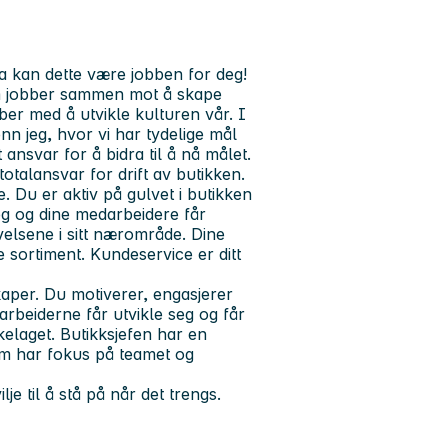
 kan dette være jobben for deg!
om jobber sammen mot å skape
ber med å utvikle kulturen vår. I
n jeg, hvor vi har tydelige mål
ansvar for å bidra til å nå målet.
talansvar for drift av butikken.
e. Du er
aktiv
på gulvet i butikken
g og dine medarbeidere får
elsene i sitt nærområde. Dine
sortiment. Kundeservice er ditt
aper. Du motiverer, engasjerer
rbeiderne får utvikle seg og får
kelaget. Butikksjefen har en
som har fokus på teamet og
je til å stå på når det trengs.