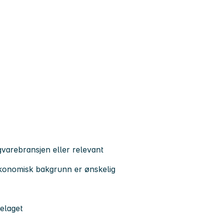
gvarebransjen eller relevant
økonomisk bakgrunn er ønskelig
kelaget