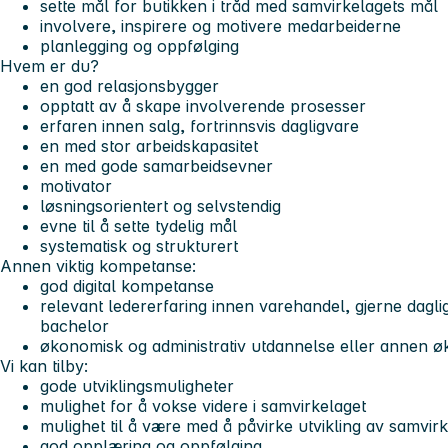
sette mål for butikken i tråd med samvirkelagets mål
involvere, inspirere og motivere medarbeiderne
planlegging og oppfølging
Hvem er du?
en god relasjonsbygger
opptatt av å skape involverende prosesser
erfaren innen salg, fortrinnsvis dagligvare
en med stor arbeidskapasitet
en med gode samarbeidsevner
motivator
løsningsorientert og selvstendig
evne til å sette tydelig mål
systematisk og strukturert
Annen viktig kompetanse:
god digital kompetanse
relevant ledererfaring innen varehandel, gjerne dagli
bachelor
økonomisk og administrativ utdannelse eller annen 
Vi kan tilby:
gode utviklingsmuligheter
mulighet for å vokse videre i samvirkelaget
mulighet til å være med å påvirke utvikling av samvir
god opplæring og oppfølging