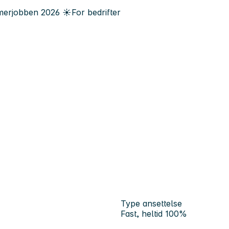
erjobben
2026
☀️
For bedrifter
Type ansettelse
Fast, heltid 100%