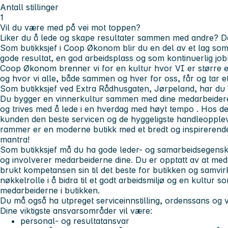
Antall stillinger
1
Vil du være med på vei mot toppen?
Liker du å lede og skape resultater sammen med andre? Da
Som butikksjef i Coop Økonom blir du en del av et lag s
gode resultat, en god arbeidsplass og som kontinuerlig job
Coop Økonom brenner vi for en kultur hvor VI er større en
og hvor vi alle, både sammen og hver for oss, får og tar et 
Som butikksjef ved Extra Rådhusgaten, Jørpeland, har du to
Du bygger en
vinnerkultur
sammen med dine medarbeider
og trives med å lede i en hverdag med høyt
tempo
. Hos de
kunden den
beste
servicen og de hyggeligste handleopplev
rammer er en moderne butikk med et bredt og inspirerende 
mantra!
Som butikksjef må du ha gode leder- og samarbeidsegensk
og involverer medarbeiderne dine. Du er opptatt av at meda
brukt kompetansen sin til det beste for butikken og samvir
nøkkelrolle i å bidra til et godt arbeidsmiljø og en kultur 
medarbeiderne i butikken.
Du må også ha utpreget serviceinnstilling, ordenssans og vil
Dine viktigste ansvarsområder vil være:
personal- og resultatansvar