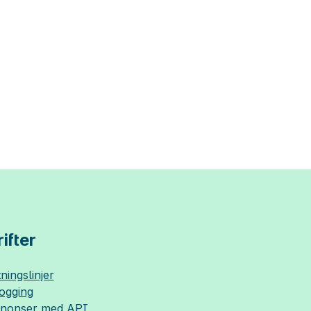
ifter
ningslinjer
logging
nnonser med API