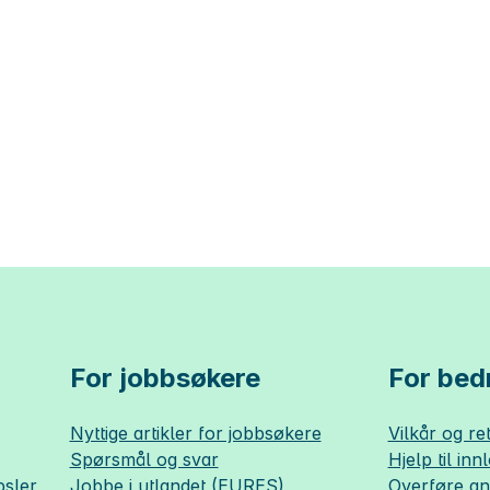
For jobbsøkere
For bedr
Nyttige artikler for jobbsøkere
Vilkår og ret
Spørsmål og svar
Hjelp til inn
sler
Jobbe i utlandet (EURES)
Overføre a