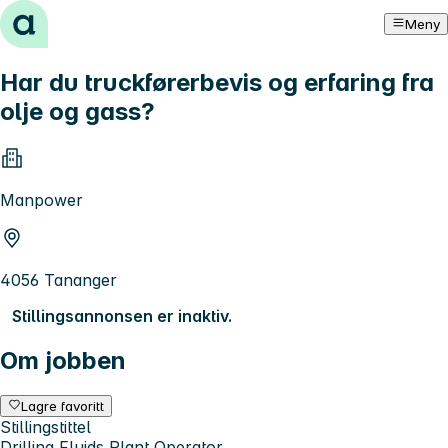
Hopp til innhold
Meny
Har du truckførerbevis og erfaring fra
olje og gass?
Manpower
4056 Tananger
Stillingsannonsen er inaktiv.
Om jobben
Lagre favoritt
Stillingstittel
Drilling Fluids Plant Operator