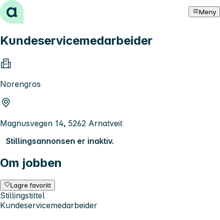
Hopp til innhold
Meny
Kundeservicemedarbeider
Norengros
Magnusvegen 14, 5262 Arnatveit
Stillingsannonsen er inaktiv.
Om jobben
Lagre favoritt
Stillingstittel
Kundeservicemedarbeider