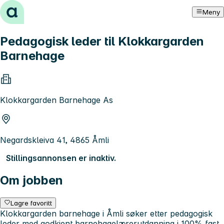
Hopp til innhold
Meny
Pedagogisk leder til Klokkargarden
Barnehage
Klokkargarden Barnehage As
Negardskleiva 41, 4865 Åmli
Stillingsannonsen er inaktiv.
Om jobben
Lagre favoritt
Klokkargarden barnehage i Åmli søker etter pedagogisk
leder med godkjent barnehagelærerutdanning i 100% fast