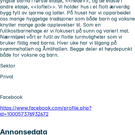
yngste barna i første etasje, <<nede>>, og de eldste i
andre etasje, <<loftet>>. Vi holder hus i et flott ærverdig
bygg fylt av sjarme og latter. På huset har vi opparbeidet
oss mange hyggelige tradisjoner som både barn og voksne
knytter mange gode opplevelser til. Som en
fullkostbarnehage er vi fokusert på sunn og variert mat.
Nærmiljøet vårt er fullt av flotte turmuligheter som vi
bruker flittig med barna. Hver uke har vi tilgang på
svømmehallen og Åmlihallen. Begge deler et høydepunkt
både for voksne og barn.
Sektor
Privat
Facebook
https://www.facebook.com/profile.php?
id=100057376932672
Annonsedata