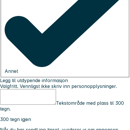
Annet
Legg til utdypende informasjon
Valgfritt. Vennligst ikke skriv inn personopplysninger.
Tekstområde med plass til 300
tegn.
300 tegn igjen
Når du har sendt inn tipset, vurderer vi om annonsen