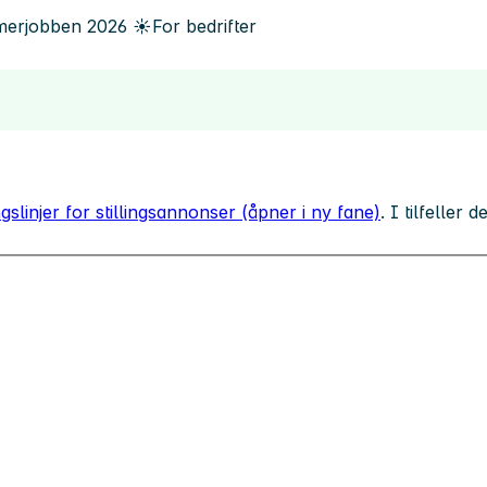
erjobben
2026
☀️
For bedrifter
gslinjer for stillingsannonser (åpner i ny fane)
. I tilfeller