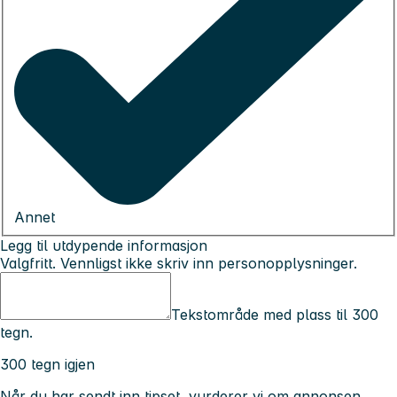
Annet
Legg til utdypende informasjon
Valgfritt. Vennligst ikke skriv inn personopplysninger.
Tekstområde med plass til 300
tegn.
300 tegn igjen
Når du har sendt inn tipset, vurderer vi om annonsen