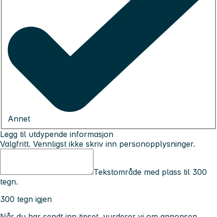
Annet
Legg til utdypende informasjon
Valgfritt. Vennligst ikke skriv inn personopplysninger.
Tekstområde med plass til 300
tegn.
300 tegn igjen
Når du har sendt inn tipset, vurderer vi om annonsen