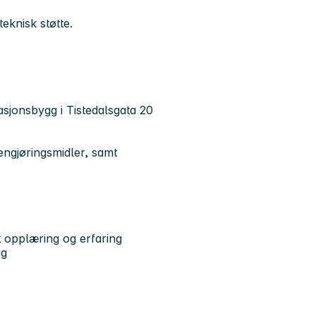
teknisk støtte.
asjonsbygg i Tistedalsgata 20
engjøringsmidler, samt
t opplæring og erfaring
ig