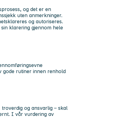
sprosess, og det er en
nssjekk uten anmerkninger.
tsklareres og autoriseres.
r sin klarering gjennom hele
gjennomføringsevne
av gode rutiner innen renhold
, troverdig og ansvarlig – skal
rnt. I vår vurdering av