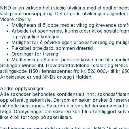
NND er en virksomhet i stadig utvikling med et godt arbeids
viktig samfunnsoppdrag. Det er gode utviklingsmuligheter o
Videre tilbyr vi:
Muligheten til å jobbe med et viktig og krevende sa
Arbeide i et spennende, kunnskapsrikt og sosialt fag
og hyggelige kollegaer
Mulighet for å påvirke egen arbeidshverdag og mulighe
Fleksibel arbeidstid, sommer/vintertid
Ordninger for trening
Medlemskap i Statens pensjonskasse med bl.a. mulighe
Stillingen lønnes iht. Hovedtariffavtalene i staten og NND
stillingskode 1130 i lønnsspennet fra kr. 526 000,- til kr 65
Arbeidssted er ved NNDs anlegg i Halden.
Andre opplysninger
Alle søknader behandles konfidensielt inntil søknadsfristens 
opp offentlig søkerliste. Dersom en søker ønsker å reserver
må dette begrunnes. Søkeren blir varslet dersom ønsket om r
følge. Opplysninger om søkeren kan bli offentliggjort se
ikke å bli ført opp på søkerlisten.
Inkludering og mangfold er viktig for oss i NND. Vi vil rekr