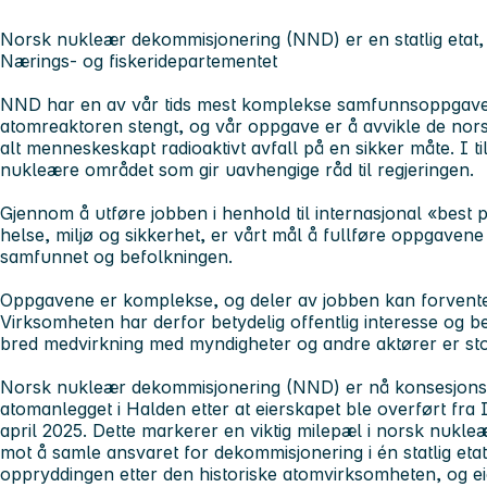
Norsk nukleær dekommisjonering (NND) er en statlig etat, 
Nærings- og fiskeridepartementet
NND har en av vår tids mest komplekse samfunnsoppgaver.
atomreaktoren stengt, og vår oppgave er å avvikle de no
alt menneskeskapt radioaktivt avfall på en sikker måte. I t
nukleære området som gir uavhengige råd til regjeringen.
Gjennom å utføre jobben i henhold til internasjonal «best p
helse, miljø og sikkerhet, er vårt mål å fullføre oppgavene p
samfunnet og befolkningen.
Oppgavene er komplekse, og deler av jobben kan forventes
Virksomheten har derfor betydelig offentlig interesse og b
bred medvirkning med myndigheter og andre aktører er sto
Norsk nukleær dekommisjonering (NND) er nå konsesjonsi
atomanlegget i Halden etter at eierskapet ble overført fra In
april 2025. Dette markerer en viktig milepæl i norsk nukleær
mot å samle ansvaret for dekommisjonering i én statlig eta
oppryddingen etter den historiske atomvirksomheten, og e