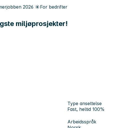
erjobben
2026
☀️
For bedrifter
igste miljøprosjekter!
Type ansettelse
Fast, heltid 100%
Arbeidsspråk
Norsk