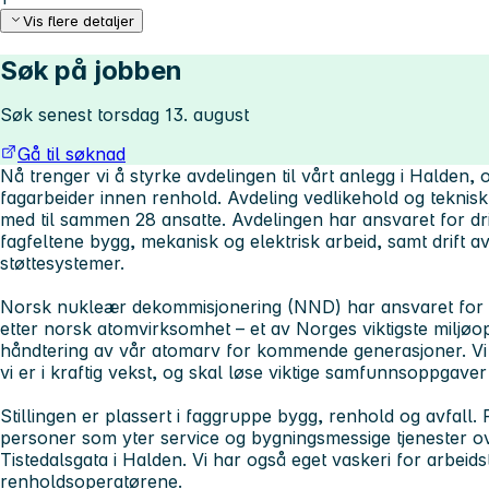
Vis flere detaljer
Søk på jobben
Søk senest torsdag 13. august
Gå til søknad
Nå trenger vi å styrke avdelingen til vårt anlegg i Halden, 
fagarbeider innen renhold. Avdeling vedlikehold og teknisk
med til sammen 28 ansatte. Avdelingen har ansvaret for dri
fagfeltene bygg, mekanisk og elektrisk arbeid, samt drift a
støttesystemer.
Norsk nukleær dekommisjonering (NND) har ansvaret for 
etter norsk atomvirksomhet – et av Norges viktigste miljøo
håndtering av vår atomarv for kommende generasjoner. V
vi er i kraftig vekst, og skal løse viktige samfunnsoppgaver 
Stillingen er plassert i faggruppe bygg, renhold og avfall.
personer som yter service og bygningsmessige tjenester ov
Tistedalsgata i Halden. Vi har også eget vaskeri for arbeids
renholdsoperatørene.