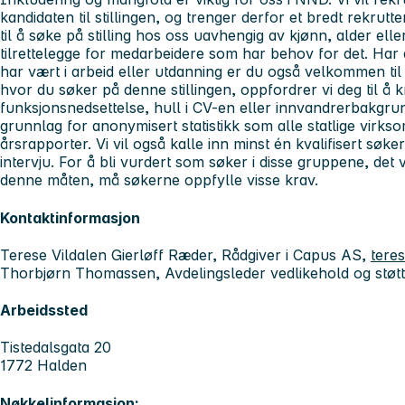
kandidaten til stillingen, og trenger derfor et bredt rekru
til å søke på stilling hos oss uavhengig av kjønn, alder elle
tilrettelegge for medarbeidere som har behov for det. Har d
har vært i arbeid eller utdanning er du også velkommen til
hvor du søker på denne stillingen, oppfordrer vi deg til å 
funksjonsnedsettelse, hull i CV-en eller innvandrerbakgr
grunnlag for anonymisert statistikk som alle statlige virks
årsrapporter. Vi vil også kalle inn minst én kvalifisert søke
intervju. For å bli vurdert som søker i disse gruppene, det v
denne måten, må søkerne oppfylle visse krav.
Kontaktinformasjon
Terese Vildalen Gierløff Ræder, Rådgiver i Capus AS,
tere
Thorbjørn Thomassen, Avdelingsleder vedlikehold og støt
Arbeidssted
Tistedalsgata 20
1772 Halden
Nøkkelinformasjon: