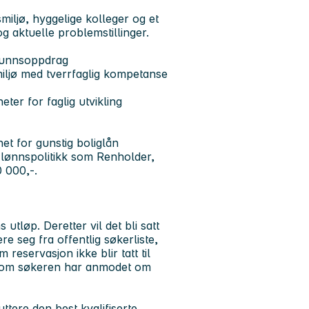
miljø, hyggelige kolleger og et
g aktuelle problemstillinger.
mfunnsoppdrag
miljø med tverrfaglig kompetanse
ter for faglig utvikling
t for gunstig boliglån
s lønnspolitikk som Renholder,
0 000,-.
utløp. Deretter vil det bli satt
e seg fra offentlig søkerliste,
eservasjon ikke blir tatt til
lv om søkeren har anmodet om
uttere den best kvalifiserte