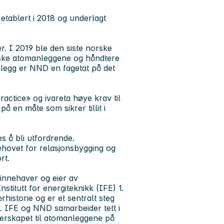
etablert i 2018 og underlagt
 I 2019 ble den siste norske
rske atomanleggene og håndtere
illegg er NND en fagetat på det
ractice» og ivareta høye krav til
å en måte som sikrer tillit i
 å bli utfordrende.
ehovet for relasjonsbygging og
rt.
nnehaver og eier av
stitutt for energiteknikk (IFE) 1.
historie og er et sentralt steg
t. IFE og NND samarbeider tett i
ierskapet til atomanleggene på