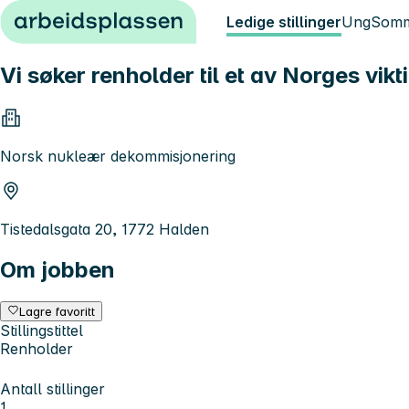
Hopp til innhold
Ledige stillinger
Ung
Somm
Vi søker renholder til et av Norges vikt
Norsk nukleær dekommisjonering
Tistedalsgata 20, 1772 Halden
Om jobben
Lagre favoritt
Stillingstittel
Renholder
Antall stillinger
1