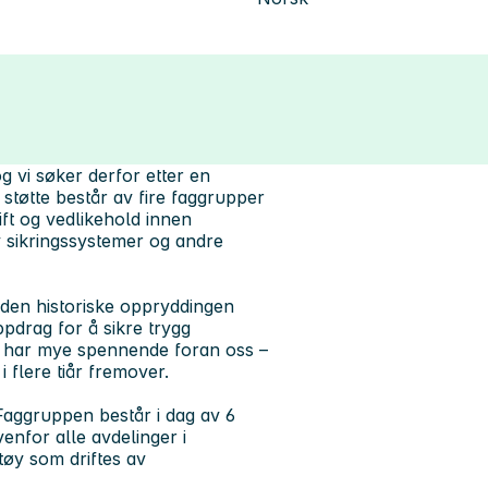
og vi søker derfor etter en
 støtte består av fire faggrupper
ft og vedlikehold innen
v sikringssystemer og andre
den historiske oppryddingen
ppdrag for å sikre trygg
i har mye spennende foran oss –
i flere tiår fremover.
 Faggruppen består i dag av 6
enfor alle avdelinger i
tøy som driftes av