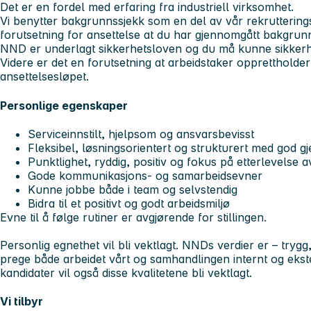
Det er en fordel med erfaring fra industriell virksomhet.
Vi benytter bakgrunnssjekk som en del av vår rekruttering
forutsetning for ansettelse at du har gjennomgått bakgrun
NND er underlagt sikkerhetsloven og du må kunne sikkerhe
Videre er det en forutsetning at arbeidstaker opprettholde
ansettelsesløpet.
Personlige egenskaper
Serviceinnstilt, hjelpsom og ansvarsbevisst
Fleksibel, løsningsorientert og strukturert med god 
Punktlighet, ryddig, positiv og fokus på etterlevelse 
Gode kommunikasjons- og samarbeidsevner
Kunne jobbe både i team og selvstendig
Bidra til et positivt og godt arbeidsmiljø
Evne til å følge rutiner er avgjørende for stillingen.
Personlig egnethet vil bli vektlagt. NNDs verdier er – trygg
prege både arbeidet vårt og samhandlingen internt og ekste
kandidater vil også disse kvalitetene bli vektlagt.
Vi tilbyr