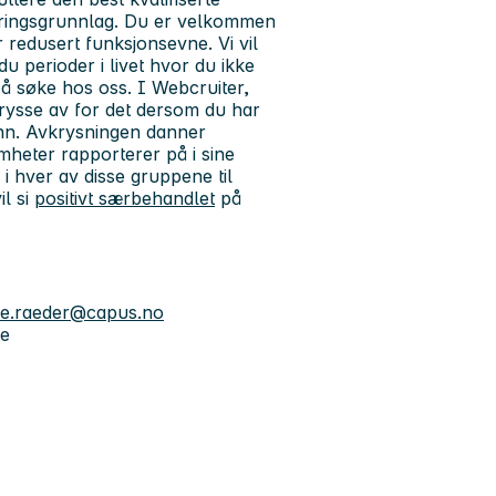
tteringsgrunnlag. Du er velkommen
r redusert funksjonsevne. Vi vil
u perioder i livet hvor du ikke
 å søke hos oss. I Webcruiter,
krysse av for det dersom du har
unn. Avkrysningen danner
omheter rapporterer på i sine
r i hver av disse gruppene til
il si
positivt særbehandlet
på
se.raeder@capus.no
te