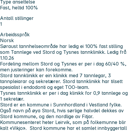
Type ansettelse
Fast, heltid 100%
Antall stillinger
1
Arbeidsspråk
Norsk
Søraust tannhelseområde har ledig ei 100% fast stilling
som Tannlege ved Stord og Tysnes tannklinikk. Ledig frå
1.10.26
Fordeling mellom Stord og Tysnes er per i dag 60/40 %,
men justeringer kan forekomme.
Stord tannklinikk er ein klinikk med 7 tannlegar, 3
tannpleiarar og sekretærer. Stord tannklinikk har tilsett
spesialist i endodonti og eget TOO-team.
Tysnes tannklinikk er per i dag klinikk for 0,9 tannlege og
1 sekretær.
Stord er en kommune i Sunnhordland i Vestland fylke.
Også navn på øya Stord, hvis sørlige halvdel dekkes av
Stord kommune, og den nordlige av Fitjar.
Kommunesenteret heter Leirvik, som på folkemunne blir
kalt «Vikjo». Stord kommune har et samlet innbyggertall