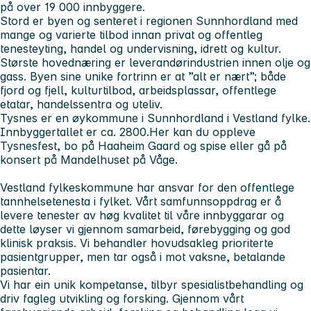
på over 19 000 innbyggere.
Stord er byen og senteret i regionen Sunnhordland med
mange og varierte tilbod innan privat og offentleg
tenesteyting, handel og undervisning, idrett og kultur.
Største hovednæring er leverandørindustrien innen olje og
gass. Byen sine unike fortrinn er at ”alt er nært”; både
fjord og fjell, kulturtilbod, arbeidsplassar, offentlege
etatar, handelssentra og uteliv.
Tysnes er en øykommune i Sunnhordland i Vestland fylke.
Innbyggertallet er ca. 2800.Her kan du oppleve
Tysnesfest, bo på Haaheim Gaard og spise eller gå på
konsert på Mandelhuset på Våge.
Vestland fylkeskommune har ansvar for den offentlege
tannhelsetenesta i fylket. Vårt samfunnsoppdrag er å
levere tenester av høg kvalitet til våre innbyggarar og
dette løyser vi gjennom samarbeid, førebygging og god
klinisk praksis. Vi behandler hovudsakleg prioriterte
pasientgrupper, men tar også i mot vaksne, betalande
pasientar.
Vi har ein unik kompetanse, tilbyr spesialistbehandling og
driv fagleg utvikling og forsking. Gjennom vårt