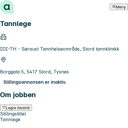
Hopp til innhold
Meny
Tannlege
IDI-TH - Søraust Tannhelseområde, Stord tannklinikk
Borggata 5, 5417 Stord, Tysnes
Stillingsannonsen er inaktiv.
Om jobben
Lagre favoritt
Stillingstittel
Tannlege