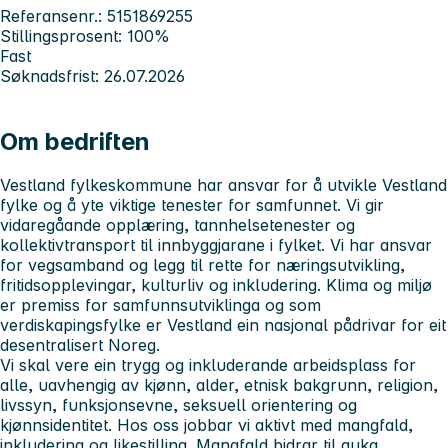
Referansenr.: 5151869255
Stillingsprosent: 100%
Fast
Søknadsfrist: 26.07.2026
Om bedriften
Vestland fylkeskommune har ansvar for å utvikle Vestland
fylke og å yte viktige tenester for samfunnet. Vi gir
vidaregåande opplæring, tannhelsetenester og
kollektivtransport til innbyggjarane i fylket. Vi har ansvar
for vegsamband og legg til rette for næringsutvikling,
fritidsopplevingar, kulturliv og inkludering. Klima og miljø
er premiss for samfunnsutviklinga og som
verdiskapingsfylke er Vestland ein nasjonal pådrivar for eit
desentralisert Noreg.
Vi skal vere ein trygg og inkluderande arbeidsplass for
alle, uavhengig av kjønn, alder, etnisk bakgrunn, religion,
livssyn, funksjonsevne, seksuell orientering og
kjønnsidentitet. Hos oss jobbar vi aktivt med mangfald,
inkludering og likestilling. Mangfald bidrar til auka