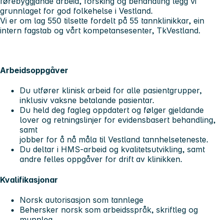
førebyggjande arbeid, forsking og behandling legg vi
grunnlaget for god folkehelse i Vestland.
Vi er om lag 550 tilsette fordelt på 55 tannklinikkar, ein
intern fagstab og vårt kompetansesenter, TkVestland.
Arbeidsoppgåver
Du utfører klinisk arbeid for alle pasientgrupper,
inklusiv vaksne betalande pasientar.
Du held deg fagleg oppdatert og følger gjeldande
lover og retningslinjer for evidensbasert behandling,
samt
jobber for å nå måla til Vestland tannhelseteneste.
Du deltar i HMS-arbeid og kvalitetsutvikling, samt
andre felles oppgåver for drift av klinikken.
Kvalifikasjonar
Norsk autorisasjon som tannlege
Behersker norsk som arbeidsspråk, skriftleg og
munnleg