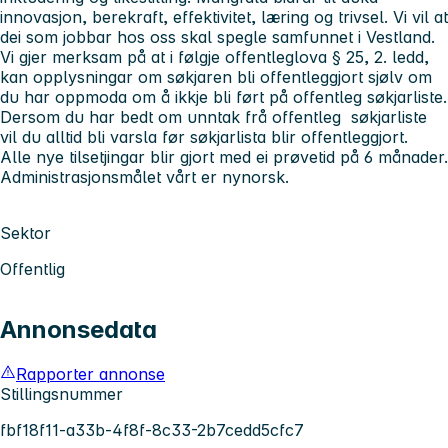
innovasjon, berekraft, effektivitet, læring og trivsel. Vi vil at
dei som jobbar hos oss skal spegle samfunnet i Vestland.
Vi gjer merksam på at i følgje offentleglova § 25, 2. ledd,
kan opplysningar om søkjaren bli offentleggjort sjølv om
du har oppmoda om å ikkje bli ført på offentleg søkjarliste.
Dersom du har bedt om unntak frå offentleg søkjarliste
vil du alltid bli varsla før søkjarlista blir offentleggjort.
Alle nye tilsetjingar blir gjort med ei prøvetid på 6 månader.
Administrasjonsmålet vårt er nynorsk.
Sektor
Offentlig
Annonsedata
Rapporter annonse
Stillingsnummer
fbf18f11-a33b-4f8f-8c33-2b7cedd5cfc7