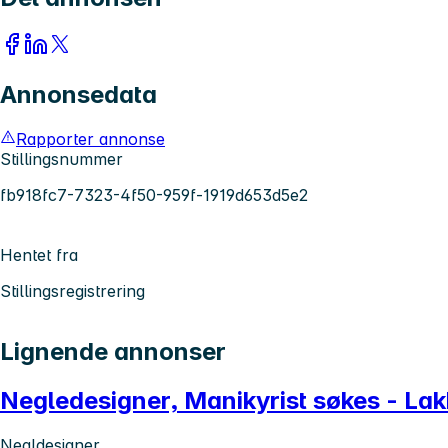
Annonsedata
Rapporter annonse
Stillingsnummer
fb918fc7-7323-4f50-959f-1919d653d5e2
Hentet fra
Stillingsregistrering
Lignende annonser
Negledesigner, Manikyrist søkes - Lak
Negldesigner