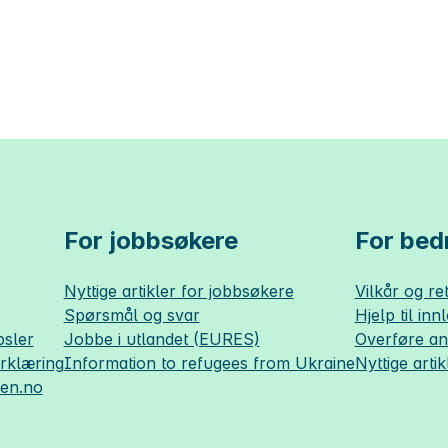
For jobbsøkere
For bedr
Nyttige artikler for jobbsøkere
Vilkår og ret
Spørsmål og svar
Hjelp til inn
sler
Jobbe i utlandet (EURES)
Overføre a
erklæring
Information to refugees from Ukraine
Nyttige artik
sen.no