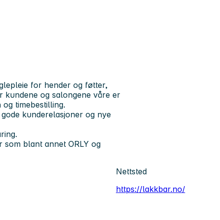
lepleie for hender og føtter,
 for kundene og salongene våre er
 og timebestilling.
e, gode kunderelasjoner og nye
ring.
rer som blant annet ORLY og
Nettsted
https://lakkbar.no/