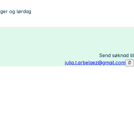
ager og lørdag
Send søknad til
julia.t.arbelaez@gmail.com