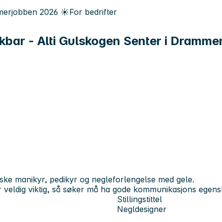
erjobben
2026
☀️
For bedrifter
kbar - Alti Gulskogen Senter i Dramme
ske manikyr, pedikyr og negleforlengelse med gele.
r veldig viktig, så søker må ha gode kommunikasjons egens
Stillingstittel
Negldesigner