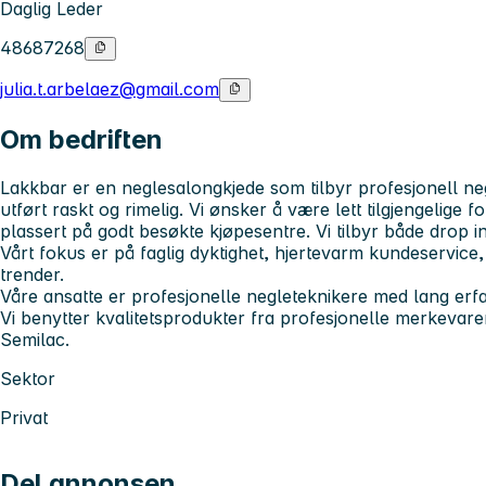
Daglig Leder
48687268
julia.t.arbelaez@gmail.com
Om bedriften
Lakkbar er en neglesalongkjede som tilbyr profesjonell neg
utført raskt og rimelig. Vi ønsker å være lett tilgjengelige
plassert på godt besøkte kjøpesentre. Vi tilbyr både drop in
Vårt fokus er på faglig dyktighet, hjertevarm kundeservic
trender.
Våre ansatte er profesjonelle negleteknikere med lang erfa
Vi benytter kvalitetsprodukter fra profesjonelle merkeva
Semilac.
Sektor
Privat
Del annonsen