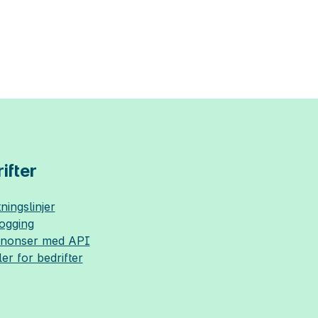
ifter
ningslinjer
logging
nnonser med API
ler for bedrifter