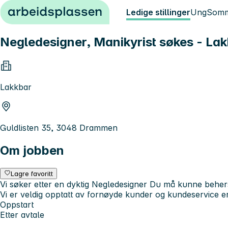
Hopp til innhold
Ledige stillinger
Ung
Somm
Negledesigner, Manikyrist søkes - Lak
Lakkbar
Guldlisten 35, 3048 Drammen
Om jobben
Lagre favoritt
Vi søker etter en dyktig Negledesigner Du må kunne beher
Vi er veldig opptatt av fornøyde kunder og kundeservice e
Oppstart
Etter avtale