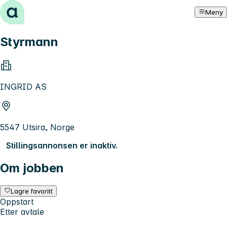
Hopp til innhold
Meny
Styrmann
INGRID AS
5547 Utsira, Norge
Stillingsannonsen er inaktiv.
Om jobben
Lagre favoritt
Oppstart
Etter avtale