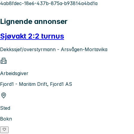
4ab8fdec-18e6-437b-875a-b93814a4bd1a
Lignende annonser
Sjøvakt 2:2 turnus
Dekkssjef/overstyrmann - Arsvågen-Mortavika
Arbeidsgiver
Fjord1 - Maritim Drift, Fjord1 AS
Sted
Bokn