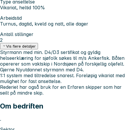
Type ansettelse
Vikariat, heltid 100%
Arbeidstid
Turnus, dagtid, kveld og natt, alle dager
Antall stillinger
2
Vis flere detaljer
Styrmann med min. D4/D3 sertifikat
og gyldig
helseerklæring for sjøfolk søkes til m/s Ankerfisk. Båten
opererer som vaktskip i Nordsjøen på forskjellig oljefelt.
Gjerne
Nyutdannet styrmann med D4.
1:1 system med tiltredelse snarest. Foreløpig vikariat med
mulighet for fast ansettelse.
Rederiet har også bruk for en
Erfaren skipper
som har
seilt på mindre skip.
Om bedriften
.
Sektor