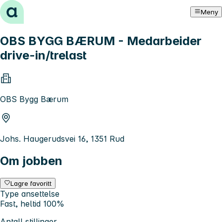
Hopp til innhold
Meny
OBS BYGG BÆRUM - Medarbeider
drive-in/trelast
OBS Bygg Bærum
Johs. Haugerudsvei 16, 1351 Rud
Om jobben
Lagre favoritt
Type ansettelse
Fast, heltid 100%
Antall stillinger