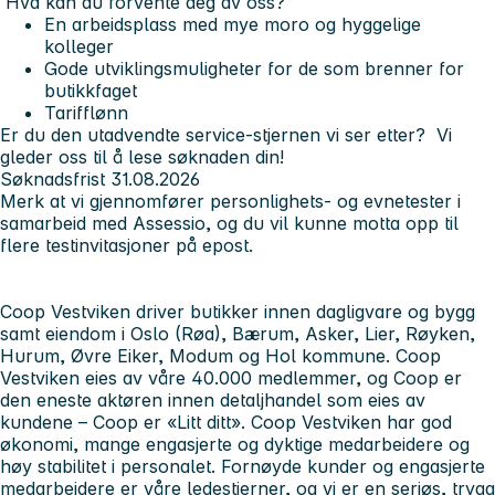
Hva kan du forvente deg av oss?
En arbeidsplass med mye moro og hyggelige
kolleger
Gode utviklingsmuligheter for de som brenner for
butikkfaget
Tarifflønn
Er du den utadvendte service-stjernen vi ser etter?
Vi
gleder oss til å lese søknaden din!
Søknadsfrist 31.08.2026
Merk at v
i gjennomfører personlighets- og evnetester i
samarbeid med Assessio, og du vil kunne motta opp til
flere testinvitasjoner på epost.
Coop Vestviken driver butikker innen dagligvare og bygg
samt eiendom i Oslo (Røa), Bærum, Asker, Lier, Røyken,
Hurum, Øvre Eiker, Modum og Hol kommune. Coop
Vestviken eies av våre 40.000 medlemmer, og Coop er
den eneste aktøren innen detaljhandel som eies av
kundene – Coop er «Litt ditt». Coop Vestviken har god
økonomi, mange engasjerte og dyktige medarbeidere og
høy stabilitet i personalet. Fornøyde kunder og engasjerte
medarbeidere er våre ledestjerner, og vi er en seriøs, trygg