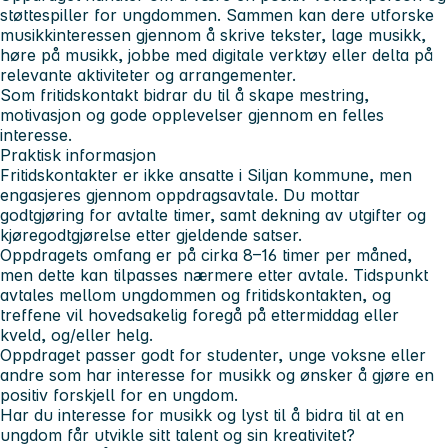
støttespiller for ungdommen. Sammen kan dere utforske
musikkinteressen gjennom å skrive tekster, lage musikk,
høre på musikk, jobbe med digitale verktøy eller delta på
relevante aktiviteter og arrangementer.
Som fritidskontakt bidrar du til å skape mestring,
motivasjon og gode opplevelser gjennom en felles
interesse.
Praktisk informasjon
Fritidskontakter er ikke ansatte i Siljan kommune, men
engasjeres gjennom oppdragsavtale. Du mottar
godtgjøring for avtalte timer, samt dekning av utgifter og
kjøregodtgjørelse etter gjeldende satser.
Oppdragets omfang er på cirka 8–16 timer per måned,
men dette kan tilpasses nærmere etter avtale. Tidspunkt
avtales mellom ungdommen og fritidskontakten, og
treffene vil hovedsakelig foregå på ettermiddag eller
kveld, og/eller helg.
Oppdraget passer godt for studenter, unge voksne eller
andre som har interesse for musikk og ønsker å gjøre en
positiv forskjell for en ungdom.
Har du interesse for musikk og lyst til å bidra til at en
ungdom får utvikle sitt talent og sin kreativitet?