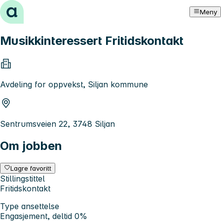
Hopp til innhold
Meny
Musikkinteressert Fritidskontakt
Avdeling for oppvekst, Siljan kommune
Sentrumsveien 22, 3748 Siljan
Om jobben
Lagre favoritt
Stillingstittel
Fritidskontakt
Type ansettelse
Engasjement, deltid 0%