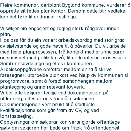
Fleire kommunar, deriblant Bygland kommune, vurderer å
opprette eit felles plankontor. Dersom dette blir vedteke,
kan det føre til endringar i stillinga.
Vi søkjer ein engasjert og fagleg sterk rådgjevar innan
plan.
Hos oss får du ein variert arbeidskvardag med stor grad
av sjølvstende og gode høve til å påverke. Du vil arbeide
med heile planprosessen, frå kontakt med grunneigarar
og samspel med politisk nivå, til gode interne prosessar i
Samfunnsavdelinga og elles i kommunen.
Arbeidsoppgåvene omfattar mellom anna å skrive
føresegner, utarbeide plankart ved hjelp av kommunen si
programvare, samt å forstå samanhengen mellom
planlegging og anna relevant lovverk.
Vi ber alle søkjarar leggje ved dokumentasjon på
utdanning, attestar og vitnemål i søknaden.
Dokumentasjonen vert brukt til å stadfeste
kvalifikasjonane som går fram av CV, og ved
lønsfastsetjing.
Opplysningar om søkjarar kan verte gjorde offentlege
sjølv om søkjaren har bede om fritak frå offentlegheit.