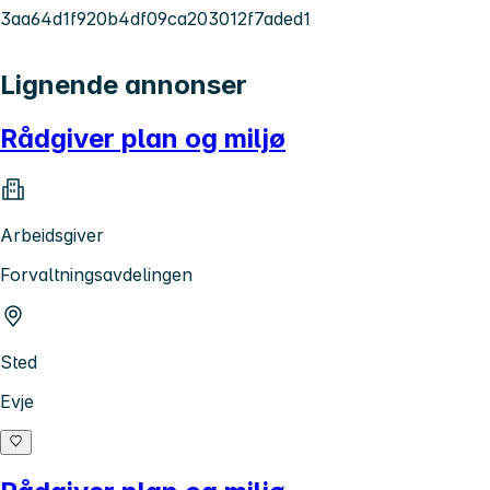
3aa64d1f920b4df09ca203012f7aded1
Lignende annonser
Rådgiver plan og miljø
Arbeidsgiver
Forvaltningsavdelingen
Sted
Evje