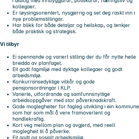
i dialog med innbyggjarar, politikarar, næringsliv og
kollegaer.
Er løysingsorientert, nysgjerrig og set deg raskt inn i
nye problemstillingar.
Har blikk for både detaljar og heilskap, og tenkjer
både praktisk og strategisk.
Vi tilbyr
Ei spennande og variert stilling der du får nytte heile
breidda av planfaget.
Eit godt fagmiljø med dyktige kollegaer og godt
arbeidsmiljø.
Konkurransedyktige vilkår og gode
pensjonsordningar i KLP.
Varierte, utfordrande og samfunnsnyttige
arbeidsoppgåver med stor påverknadskraft.
Gode moglegheiter for fagleg utvikling i ein kommune
som har som mål å vere framoverlent og
handlekraftig.
Kort veg mellom plan og avgjerd, med reell
moglegheit til å påverke.
Eit godt og sosialt arbeidsmiljø.