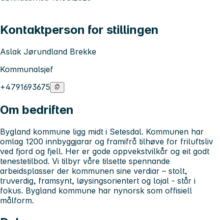
Kontaktperson for stillingen
Aslak Jørundland Brekke
Kommunalsjef
+4791693675
Om bedriften
Bygland kommune ligg midt i Setesdal. Kommunen har
omlag 1200 innbyggjarar og framifrå tilhøve for friluftsliv
ved fjord og fjell. Her er gode oppvekstvilkår og eit godt
tenestetilbod.
Vi tilbyr våre tilsette spennande
arbeidsplasser der kommunen sine verdiar – stolt,
truverdig, framsynt, løysingsorientert og lojal - står i
fokus.
Bygland kommune har nynorsk som offisiell
målform.