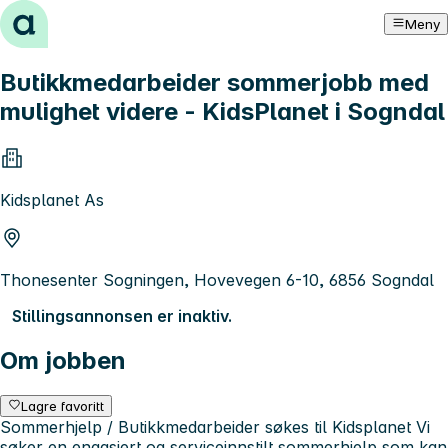
Hopp til innhold
Meny
Butikkmedarbeider sommerjobb med
mulighet videre - KidsPlanet i Sogndal
Kidsplanet As
Thonesenter Sogningen, Hovevegen 6-10, 6856 Sogndal
Stillingsannonsen er inaktiv.
Om jobben
Lagre favoritt
Sommerhjelp / Butikkmedarbeider søkes til Kidsplanet Vi
søker en engasjert og serviceinnstilt sommerhjelp som kan