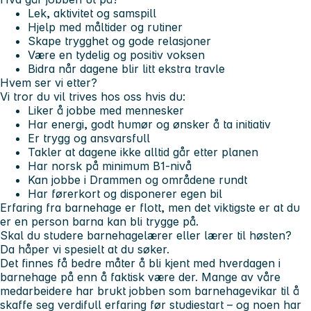
Lek, aktivitet og samspill
Hjelp med måltider og rutiner
Skape trygghet og gode relasjoner
Være en tydelig og positiv voksen
Bidra når dagene blir litt ekstra travle
Hvem ser vi etter?
Vi tror du vil trives hos oss hvis du:
Liker å jobbe med mennesker
Har energi, godt humør og ønsker å ta initiativ
Er trygg og ansvarsfull
Takler at dagene ikke alltid går etter planen
Har norsk på minimum B1-nivå
Kan jobbe i Drammen og områdene rundt
Har førerkort og disponerer egen bil
Erfaring fra barnehage er flott, men det viktigste er at du
er en person barna kan bli trygge på.
Skal du studere barnehagelærer eller lærer til høsten?
Da håper vi spesielt at du søker.
Det finnes få bedre måter å bli kjent med hverdagen i
barnehage på enn å faktisk være der. Mange av våre
medarbeidere har brukt jobben som barnehagevikar til å
skaffe seg verdifull erfaring før studiestart – og noen har