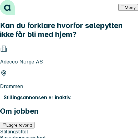
Hopp til innhold
Meny
Kan du forklare hvorfor sølepytten
ikke får bli med hjem?
Adecco Norge AS
Drammen
Stillingsannonsen er inaktiv.
Om jobben
Lagre favoritt
Stillingstittel
Barnehageassistent