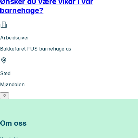
Ønsker du være vikar i vår
barnehage?
Arbeidsgiver
Bakkefaret FUS barnehage as
Sted
Mjøndalen
Om oss