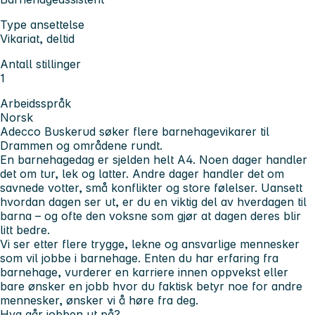
Type ansettelse
Vikariat, deltid
Antall stillinger
1
Arbeidsspråk
Norsk
Adecco Buskerud søker flere barnehagevikarer til
Drammen og områdene rundt.
En barnehagedag er sjelden helt A4. Noen dager handler
det om tur, lek og latter. Andre dager handler det om
savnede votter, små konflikter og store følelser. Uansett
hvordan dagen ser ut, er du en viktig del av hverdagen til
barna – og ofte den voksne som gjør at dagen deres blir
litt bedre.
Vi ser etter flere trygge, lekne og ansvarlige mennesker
som vil jobbe i barnehage. Enten du har erfaring fra
barnehage, vurderer en karriere innen oppvekst eller
bare ønsker en jobb hvor du faktisk betyr noe for andre
mennesker, ønsker vi å høre fra deg.
Hva går jobben ut på?