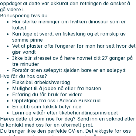
oppdaget at dette var akkurat den retningen de ønsket å
gå videre i.
Bonuspoeng hvis du:
Har sterke meninger om hvilken dinosaur som er
kulest
Kan lage et sverd, en fiskestang og et romskip av
samme pinne
Vet at plaster ofte fungerer før man har sett hvor det
gjør vondt
Ikke blir stresset av å høre navnet ditt 27 ganger på
tre minutter
Forstår at en sølepytt sjelden bare er en sølepytt
Hva får du hos oss?
Fleksibel arbeidshverdag
Mulighet til å jobbe nå eller fra høsten
Erfaring du får bruk for videre
Oppfølging fra oss i Adecco Buskerud
En jobb som faktisk betyr noe
Lønn og vilkår etter likebehandlingsprinsippet
Høres dette ut som noe for deg? Send inn en søknad eller
ta kontakt med oss for en uformell prat.
Du trenger ikke den perfekte CV-en. Det viktigste for oss