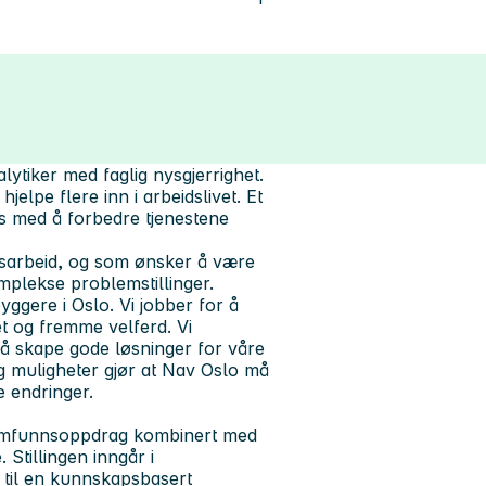
lytiker med faglig nysgjerrighet.
elpe flere inn i arbeidslivet. Et
s med å forbedre tjenestene
gsarbeid, og som ønsker å være
mplekse problemstillinger.
byggere i Oslo. Vi jobber for å
t og fremme velferd. Vi
å skape gode løsninger for våre
og muligheter gjør at Nav Oslo må
e endringer.
 samfunnsoppdrag kombinert med
 Stillingen inngår i
 til en kunnskapsbasert