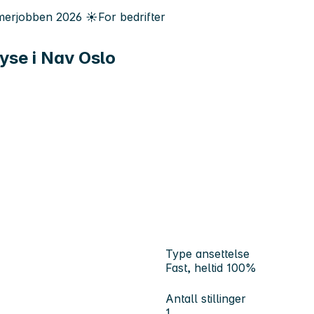
erjobben
2026
☀️
For bedrifter
lyse i Nav Oslo
Type ansettelse
Fast, heltid 100%
Antall stillinger
1