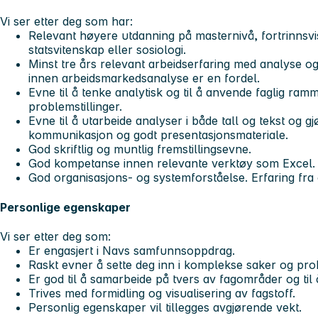
Vi ser etter deg som har:
Relevant høyere utdanning på masternivå, fortrinns
statsvitenskap eller sosiologi.
Minst tre års relevant arbeidserfaring med analyse og
innen arbeidsmarkedsanalyse er en fordel.
Evne til å tenke analytisk og til å anvende faglig ra
problemstillinger.
Evne til å utarbeide analyser i både tall og tekst og g
kommunikasjon og godt presentasjonsmateriale.
God skriftlig og muntlig fremstillingsevne.
God kompetanse innen relevante verktøy som Excel.
God organisasjons- og systemforståelse. Erfaring fra o
Personlige egenskaper
Vi ser etter deg som:
Er engasjert i Navs samfunnsoppdrag.
Raskt evner å sette deg inn i komplekse saker og prob
Er god til å samarbeide på tvers av fagområder og til 
Trives med formidling og visualisering av fagstoff.
Personlig egenskaper vil tillegges avgjørende vekt.