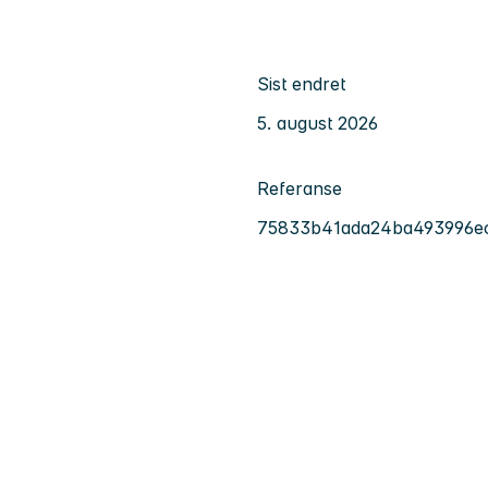
Sist endret
5. august 2026
Referanse
75833b41ada24ba493996ec