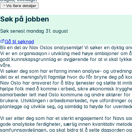
Vis flere detaljer
Søk på jobben
Søk senest mandag 31. august
Gå til søknad
Bli en del av Nav Oslos analysemiljø! Vi søker en dyktig ana
Vi er en organisasjon i utvikling med høye ambisjoner om å hj
godt kunnskapsgrunnlag er avgjørende for at vi skal lykke
våre.
Vi søker deg som har erfaring innen analyse- og utrednin
del av et meningsfylt fagmiljø hvor du får bryne deg på ko
Nav Oslo har ansvaret for å tilby tjenester og støtte til inn
hjelpe folk med å komme i arbeid, sikre økonomisk trygghe
samarbeider tett med Oslo kommune og andre aktører for 
brukere. Utviklingen i arbeidsmarkedet, nye utfordringer 
planlegge og utvikle seg, og samtidig ta høyde for uvented
Vi ser etter deg som har et sterkt engasjement for Navs
gode analytiske ferdigheter, særlig innen kvantitativ metode.
samfunnsavdelingen, og skal bidra til å sette dagsorden og