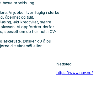
s beste arbeids- og
e. Vi jobber tverrfaglig i sterke
, åpenhet og tillit.
øsing, økt kreativitet, større
dsplassen. Vi oppfordrer derfor
s, spesielt om du har hull i CV-
g søkerliste. Ønsker du å bli
erne ditt vitnemål eller
Nettsted
https://www.nav.no/