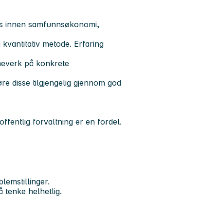
vis innen samfunnsøkonomi,
 kvantitativ metode. Erfaring
mmeverk på konkrete
jøre disse tilgjengelig gjennom god
ffentlig forvaltning er en fordel.
lemstillinger.
å tenke helhetlig.