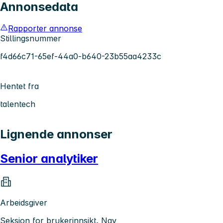
Annonsedata
Rapporter annonse
Stillingsnummer
f4d66c71-65ef-44a0-b640-23b55aa4233c
Hentet fra
talentech
Lignende annonser
Senior analytiker
Arbeidsgiver
Seksjon for brukerinnsikt, Nav