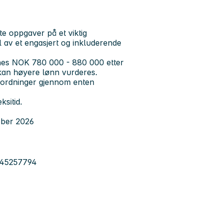
e oppgaver på et viktig
 av et engasjert og inkluderende
ønnes NOK 780 000 - 880 000 etter
e kan høyere lønn vurderes.
nsordninger gjennom enten
ksitid.
tober 2026
, 45257794