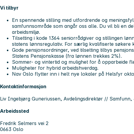
Vi tilbyr
En spennende stilling med utfordrende og meningsfylt
samfunnsområde som angår oss alle. Du vil bli en del
arbeidsmiljø.
Tilsetting i kode 1364 seniorrådgiver og stillingen l
statens lønnsregulativ. For særlig kvalifiserte søker
Gode pensjonsordninger, ved tilsetting tilbys pensjo
Statens Pensjonskasse (fra lønnen trekkes 2%).
Sommer- og vintertid og mulighet for å opparbeide fle
Muligheter for hybrid arbeidshverdag.
Nav Oslo flytter inn i helt nye lokaler på Helsfyr ok
Kontaktinformasjon
Liv Ingebjørg Guneriussen, Avdelingsdirektør // Samfunn
Arbeidssted
Fredrik Selmers vei 2
0663 Oslo