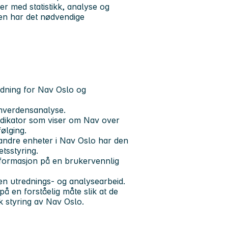
er med statistikk, analyse og
lsen har det nødvendige
dning for Nav Oslo og
Omverdensanalyse.
indikator som viser om Nav over
følging.
 andre enheter i Nav Oslo har den
tsstyring.
informasjon på en brukervennlig
en utrednings- og analysearbeid.
på en forståelig måte slik at de
k styring av Nav Oslo.