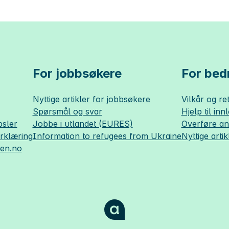
For jobbsøkere
For bedr
Nyttige artikler for jobbsøkere
Vilkår og ret
Spørsmål og svar
Hjelp til inn
sler
Jobbe i utlandet (EURES)
Overføre a
erklæring
Information to refugees from Ukraine
Nyttige artik
sen.no