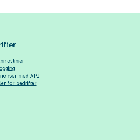
ifter
ningslinjer
logging
nnonser med API
ler for bedrifter