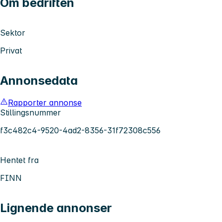
Om bedriften
Sektor
Privat
Annonsedata
Rapporter annonse
Stillingsnummer
f3c482c4-9520-4ad2-8356-31f72308c556
Hentet fra
FINN
Lignende annonser