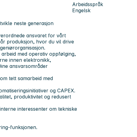
Arbeidsspråk
Engelsk
utvikle neste generasjon
verordnede ansvaret for vårt
vår produksjon, hvor du vil drive
ingeniørorganisasjon.
k arbeid med operativ oppfølging,
rne innen elektronikk,
Dine ansvarsområder
nnom tett samarbeid med
matiseringsinitiativer og CAPEX.
itet, produktivitet og redusert
nterne interessenter om tekniske
ring-funksjonen.