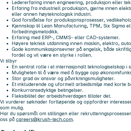
Ledererfaring innen engineering, produksjon eller tek
Erfaring fra industriell produksjon, gjerne innen ele
eller annen høyteknologisk industri.
God forståelse for produksjonsprosesser, vedlikehold
Kjennskap til Lean Manufacturing, TPM, Six Sigma ell
forbedringsmetodikk.
Erfaring med ERP-, CMMS- eller CAD-systemer.
Høyere teknisk utdanning innen maskin, elektro, auto
Gode kommunikasjonsevner på engelsk, både skriftlig
fordel og vil være en styrke i rollen.
Vi tilbyr
En sentral rolle i et internasjonalt teknologiselskap i 
Muligheten til å være med å bygge opp økonomifunksjo
Stor grad av ansvar og påvirkningsmuligheter.
Et inkluderende og uformelt arbeidsmiljø med korte be
Konkurransedyktige betingelser.
Fleksibilitet der arbeidshverdagen tillater det.
Vi vurderer søknader fortløpende og oppfordrer interessert
som mulig.
Har du spørsmål om stillingen eller rekrutteringsprosesse
oss på
careers@krush-tech.com
.