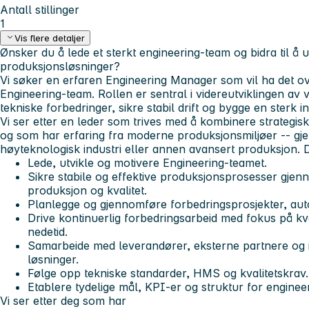
Antall stillinger
1
Vis flere detaljer
Ønsker du å lede et sterkt engineering-team og bidra til å 
produksjonsløsninger?
Vi søker en erfaren
Engineering Manager
som vil ha det o
Engineering-team. Rollen er sentral i videreutviklingen av 
tekniske forbedringer, sikre stabil drift og bygge en sterk 
Vi ser etter en leder som trives med å kombinere strategis
og som har erfaring fra moderne produksjonsmiljøer -- gje
høyteknologisk industri eller annen avansert produksjon.
Lede, utvikle og motivere Engineering-teamet.
Sikre stabile og effektive produksjonsprosesser gje
produksjon og kvalitet.
Planlegge og gjennomføre forbedringsprosjekter, auto
Drive kontinuerlig forbedringsarbeid med fokus på kval
nedetid.
Samarbeide med leverandører, eksterne partnere og i
løsninger.
Følge opp tekniske standarder, HMS og kvalitetskrav.
Etablere tydelige mål, KPI-er og struktur for enginee
Vi ser etter deg som har