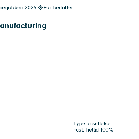
erjobben
2026
☀️
For bedrifter
Manufacturing
Type ansettelse
Fast, heltid 100%