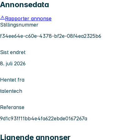
Annonsedata
Rapporter annonse
Stillingsnummer
f34ee64e-c60e-4378-bf2e-08f4ea2325b6
Sist endret
8. juli 2026
Hentet fra
talentech
Referanse
9d1c93ff11bb4e4fa622ebde0167267a
Lignende annonser