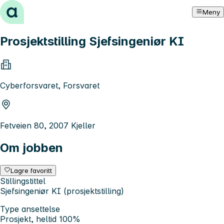
Hopp til innhold
Meny
Prosjektstilling Sjefsingeniør KI
Cyberforsvaret, Forsvaret
Fetveien 80, 2007 Kjeller
Om jobben
Lagre favoritt
Stillingstittel
Sjefsingeniør KI (prosjektstilling)
Type ansettelse
Prosjekt, heltid 100%