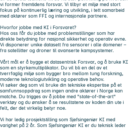
vi former fremtidens forsvar. Vi tilbyr et miljø med stort
fokus på kontinuerlig læring og utvikling, i tett samarbeid
med aktører som FFI og internasjonale partnere.
Hvorfor jobbe med KI i Forsvaret?
Hos oss får du jobbe med problemstillinger som har
direkte betydning for nasjonal sikkerhet og operativ evne.
Vi disponerer unike datasett fra sensorer i alle domener –
fra satellitter og droner til avanserte kampsystemer.
Vårt mål er å bygge et datasentrisk Forsvar, og å bruke KI
som en styrkemultiplikator. Du vil bli en del av et
tverrfaglig miljø som bygger bro mellom tung forskning,
moderne teknologiutvikling og operative behov.
Vi søker deg som vil bruke din tekniske ekspertise på et
samfunnsoppdrag som ingen andre aktører i Norge kan
matche. Du trigges av å jobbe med "state-of-the-art"
verktøy og du ønsker å se resultatene av koden din ute i
felt, der det virkelig betyr noe.
Vi har ledig prosjektstilling som Sjefsingeniør KI med
varighet på 2 år. Som Sjefsingeniør KI er du teknisk leder