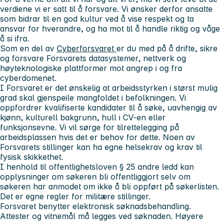
verdiene vi er satt til å forsvare. Vi ønsker derfor ansatte
som bidrar til en god kultur ved å vise respekt og ta
ansvar for hverandre, og ha mot til å handle riktig og våge
å si ifra.
Som en del av
Cyberforsvaret
er du med på å drifte, sikre
og forsvare Forsvarets datasystemer, nettverk og
høyteknologiske plattformer mot angrep i og fra
cyberdomenet.
I Forsvaret er det ønskelig at arbeidsstyrken i størst mulig
grad skal gjenspeile mangfoldet i befolkningen. Vi
oppfordrer kvalifiserte kandidater til å søke, uavhengig av
kjønn, kulturell bakgrunn, hull i CV-en eller
funksjonsevne. Vi vil sørge for tilrettelegging på
arbeidsplassen hvis det er behov for dette. Noen av
Forsvarets stillinger kan ha egne helsekrav og krav til
fysisk skikkethet.
I henhold til offentlighetsloven § 25 andre ledd kan
opplysninger om søkeren bli offentliggjort selv om
søkeren har anmodet om ikke å bli oppført på søkerlisten.
Det er egne regler for militære stillinger.
Forsvaret benytter elektronisk søknadsbehandling.
Attester og vitnemål
må
legges ved søknaden. Høyere