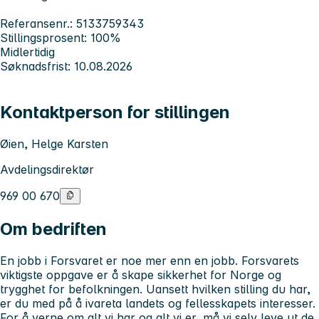
Referansenr.: 5133759343
Stillingsprosent: 100%
Midlertidig
Søknadsfrist: 10.08.2026
Kontaktperson for stillingen
Øien, Helge Karsten
Avdelingsdirektør
969 00 670
Om bedriften
En jobb i Forsvaret er noe mer enn en jobb. Forsvarets
viktigste oppgave er å skape sikkerhet for Norge og
trygghet for befolkningen. Uansett hvilken stilling du har,
er du med på å ivareta landets og fellesskapets interesser.
For å verne om alt vi har og alt vi er, må vi selv leve ut de