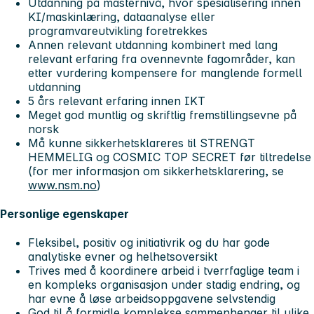
Utdanning på masternivå, hvor spesialisering innen
KI/maskinlæring, dataanalyse eller
programvareutvikling foretrekkes
Annen relevant utdanning kombinert med lang
relevant erfaring fra ovennevnte fagområder, kan
etter vurdering kompensere for manglende formell
utdanning
5 års relevant erfaring innen IKT
Meget god muntlig og skriftlig fremstillingsevne på
norsk
Må kunne sikkerhetsklareres til STRENGT
HEMMELIG og COSMIC TOP SECRET
før tiltredelse
(for mer informasjon om sikkerhetsklarering, se
www.nsm.no
)
Personlige egenskaper
Fleksibel, positiv og initiativrik og du har gode
analytiske evner og helhetsoversikt
Trives med å koordinere arbeid i tverrfaglige team i
en kompleks organisasjon under stadig endring, og
har evne å løse arbeidsoppgavene selvstendig
God til å formidle komplekse sammenhenger til ulike