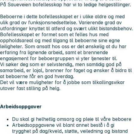
På Saueveien bofellesskap har vi to ledige helgestillinger.
Beboerne i dette bofellesskapet er i ulike aldre og med
ulik grad av funksjonsnedsettelse. Varierende grad av
utfordringer knyttet til atferd og svært ulikt bistandsbehov.
Bofellesskapet er formet som et felles hus med
oppholdsareal og med tilgang til beboerne sine egne
leiligheter. Som ansatt hos oss er det ønskelig at du har
erfaring fra lignende arbeid, samt et brennende
engasjement for beboergruppen vi yter tjenester til.
Vi søker deg som er selvstendig, men samtidig god på
samarbeid, er lojal, brenner for faget og ønsker å bidra til
at beboerne får en god hverdag.
Det vil være muligheter for å jobbe som tilkallingsvikar
utover fast stilling på helg.
Arbeidsoppgaver
Du skal gi helhetlig omsorg og pleie til våre beboere
Arbeidsoppgavene vil blant annet bestå i å gi
trygghet på dag/kveld, støtte, veiledning og bistand