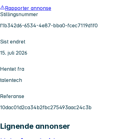
Rapporter annonse
Stillingsnummer
f1b342d6-6534-4e87-bba0-fcec7119d1f0
Sist endret
15. juli 2026
Hentet fra
talentech
Referanse
10dac01d2ca34b2fbc275493aac24c3b
Lignende annonser