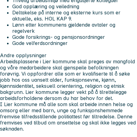
Trivelig arbeidsmiljø med engasjerte kollegaer
God opplæring og veiledning
Deltakelse på interne og eksterne kurs som er
aktuelle, eks. HOL KAP 9.
Lønn etter kommunens gjeldende avtaler og
regelverk
Gode forsikrings- og pensjonsordninger
Gode velferdsordninger
Andre opplysninger
Arbeidsplassene i Lier kommune skal preges av mangfold
og våre medarbeidere skal gjenspeile befolkningen
forøvrig. Vi oppfordrer alle som er kvalifiserte til å søke
jobb hos oss uansett alder, funksjonsevne, kjønn,
kjønnsidentitet, seksuell orientering, religion og etnisk
bakgrunn. Lier kommune legger vekt på å tilrettelegge
arbeidsforholdene dersom du har behov for det.
I Lier kommune må alle som skal arbeide innen helse og
omsorg eller med barn, unge og funksjonshemmede
fremvise tilfredsstillende politiattest før tiltredelse. Denne
fremvises ved tilbud om ansettelse og skal ikke legges ved
søknaden.