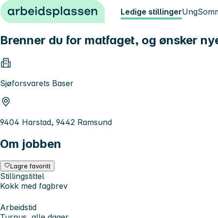
Hopp til innhold
Ledige stillinger
Ung
Somm
Brenner du for matfaget, og ønsker ny
Sjøforsvarets Baser
9404 Harstad, 9442 Ramsund
Om jobben
Lagre favoritt
Stillingstittel
Kokk med fagbrev
Arbeidstid
Turnus, alle dager