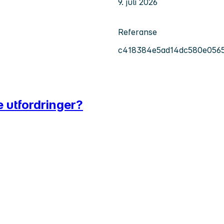
9. juli 2026
Referanse
c418384e5ad14dc580e056
e utfordringer?