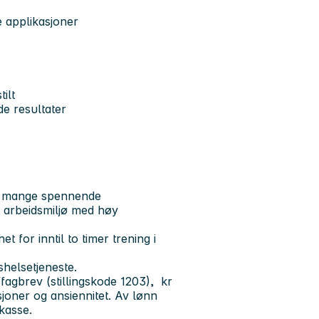
 applikasjoner
ilt
de resultater
ed mange spennende
lt arbeidsmiljø med høy
 for inntil to timer trening i
helsetjeneste.
fagbrev (stillingskode 1203), kr
joner og ansiennitet. Av lønn
kasse.