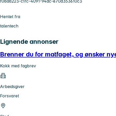
f08a8223-c1fc-4091-94dc-e70d353610c3
Hentet fra
talentech
Lignende annonser
Brenner du for matfaget, og ønsker ny
Kokk med fagbrev
Arbeidsgiver
Forsvaret