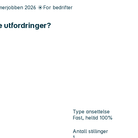
erjobben
2026
☀️
For bedrifter
e utfordringer?
Type ansettelse
Fast, heltid 100%
Antall stillinger
1