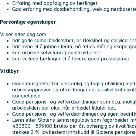
Erfaring med oppfølging av lærlinger
God erfaring med databehandling, web og nettbaserte
Personlige egenskaper
Vi ser etter deg som
har gode samarbeidsevner, er fleksibel og serviceinnst
har evne til å jobbe i team, nå felles mål og skape go
kan arbeide selvstendig og strukturert
kan veilede lærlinger til å levere gode prestasjoner
Vi tilbyr
Gode muligheter for personlig og faglig utvikling m
arbeidsoppgaver og utfordringer i et positivt kollegia
kompetanse.
Gode pensjons- og velferdsordninger som bl.a. mulighet
arbeidstiden per uke, når arbeidet tillater det.
Gode pensjons- og velferdsordninger og egen bedrifts
Lønn etter Statens lønnsregulativ som fagarbeider m/
483800 - 595100 brutto per år, avhengig av kvalifikas
trekkes 2 % lovbestemt innskudd til Statens pensjons