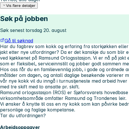
Vis flere detaljer
Søk på jobben
Søk senest torsdag 20. august
Gå til søknad
Har du fagbrev som kokk og erfaring fra storkjøkken eller 
jakt etter nye utfordringer? Da er det kanskje du som blir 
ved kjøkkenet på Ramsund Orlogsstasjon. Vi er nå på jakt 
som er fleksibel, serviceinnstilt og jobber godt sammen m
Hos oss får du en familievennlig jobb, i gode og ordnede a
måltider om dagen, og antall daglige besøkende varierer
vår nye kokk vil du inngå i turnustjeneste med arbeid hver 
med tre skift med to ansatte pr. skift.
Ramsund orlogsstasjon (ROS) er Sjøforsvarets hovedbase 
virksomhetsområde omfatter Ramsund og Trondenes leir.
Vi ønsker å knytte til oss en ny kokk som kan påvirke bedri
personlige og faglige kompetanse.
Tar du utfordringen?
Arbeidsoppgaver