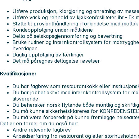
Utføre produksjon, klargjøring og anretning av messe
Utføre vask og renhold av kjøkkenfasiliteter iht - Ik
Støtte til provianthåndtering i forbindelse med mottak
Kundeoppfølging under måltidene
Delta på selskapsgjennomføring og bevertning
Bruke rutiner og internkontrollsystem for mattrygghe
hverdagen
Daglig oppfølging av lærlinger
Det må påregnes deltagelse i øvelser
Kvalifikasjoner
Du har fagbrev som restaurantkokk eller institusjon
Du har jobbet aktivt med internkontrollsystem for mat
tilsvarende
Du behersker norsk flytende både muntlig og skriftlig
Du må kunne sikkerhetsklareres for KONFIDENSIELT 
Du må være forberedt på kunne fremlegge helseattest 
Det er en fordel om du også har:
Andre relevante fagbrev
Arbeidserfaring fra restaurant og eller storhusholdn