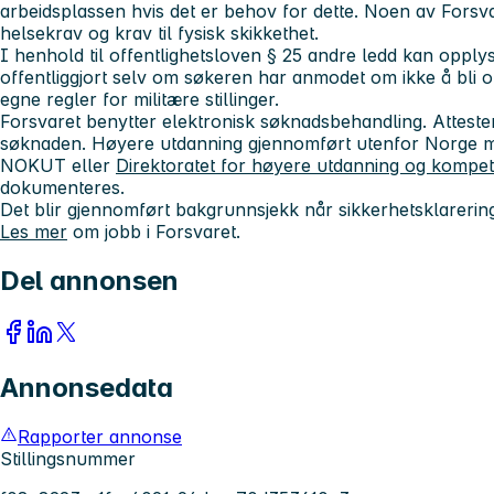
arbeidsplassen hvis det er behov for dette. Noen av Forsva
helsekrav og krav til fysisk skikkethet.
I henhold til offentlighetsloven § 25 andre ledd kan opply
offentliggjort selv om søkeren har anmodet om ikke å bli o
egne regler for militære stillinger.
Forsvaret benytter elektronisk søknadsbehandling. Atteste
søknaden. Høyere utdanning gjennomført utenfor Norge må
NOKUT eller
Direktoratet for høyere utdanning og kompe
dokumenteres.
Det blir gjennomført bakgrunnsjekk når sikkerhetsklareri
Les mer
om jobb i Forsvaret.
Del annonsen
Annonsedata
Rapporter annonse
Stillingsnummer