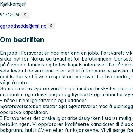
Kjøkkensjef
91712065
ggroothedde@mil.no
Om bedriften
En jobb i Forsvaret er noe mer enn en jobb. Forsvarets vik
sikkerhet for Norge og trygghet for befolkningen. Uansett h
på å ivareta landets og fellesskapets interesser. For å verne
selv leve ut de verdiene vi er satt til å forsvare. Vi ønsker 
god kultur ved å vise respekt og ta ansvar for hverandre, o
våge å si ifra.
Som en del av
Sjøforsvaret
er du med og beskytter nasjone
en maritim og arktisk nasjon og kystvakt- og marinefartøyer
– både i hjemlige farvann og i utlandet.
Sjøforsvarsstaben støtter Sjef Sjøforsvaret med å planlegg
operative kapasiteter.
I Forsvaret er det ønskelig at arbeidsstyrken i størst mulig
befolkningen. Vi oppfordrer kvalifiserte kandidater til å sø
bakgrunn, hull i CV-en eller funksjonsevne. Vi vil sørge for