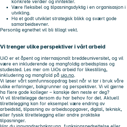
konkrete verdier og inntekter.
Være fleksibel og tilpasningsdyktig i en organisasjon i
utvikling.
Ha et godt utviklet strategisk blikk og svært gode
samarbeidsevner.
Personlig egnethet vil bli tillagt vekt.
Vi trenger ulike perspektiver i vårt arbeid
UiO er et åpent og internasjonalt breddeuniversitet, og vil
være en inkluderende og mangfoldig arbeidsplass og
studiested. Les mer om UiOs arbeid for likestilling,
inkludering og mangfold på
uio.no
.
Vi løser vårt samfunnsoppdrag best når vi tar i bruk våre
ulike erfaringer, bakgrunner og perspektiver. Vi vil gjerne
ha flere gode kolleger – kanskje den neste er deg?
Vi vil tilrettelegge dersom du har behov for det. Aktuell
tilrettelegging kan for eksempel være endring av
arbeidstid, tilpasning av arbeidsoppgaver, digital, teknisk,
eller fysisk tilrettelegging eller andre praktiske
tilpasninger.
Har du innvandrerbakgrunn, funksjonsnedsettelse eller