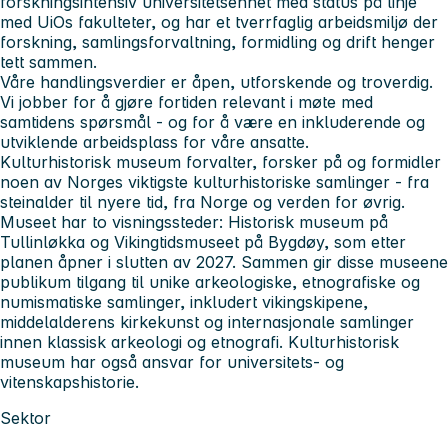
forskningsintensiv universitetsenhet med status på linje
med UiOs fakulteter, og har et tverrfaglig arbeidsmiljø der
forskning, samlingsforvaltning, formidling og drift henger
tett sammen.
Våre handlingsverdier er
åpen, utforskende og troverdig
.
Vi jobber for å gjøre fortiden relevant i møte med
samtidens spørsmål - og for å være en inkluderende og
utviklende arbeidsplass for våre ansatte.
Kulturhistorisk museum forvalter, forsker på og formidler
noen av Norges viktigste kulturhistoriske samlinger - fra
steinalder til nyere tid, fra Norge og verden for øvrig.
Museet har to visningssteder:
Historisk museum
på
Tullinløkka og
Vikingtidsmuseet
på Bygdøy, som etter
planen åpner i slutten av 2027. Sammen gir disse museene
publikum tilgang til unike arkeologiske, etnografiske og
numismatiske samlinger, inkludert vikingskipene,
middelalderens kirkekunst og internasjonale samlinger
innen klassisk arkeologi og etnografi. Kulturhistorisk
museum har også ansvar for universitets- og
vitenskapshistorie.
Sektor