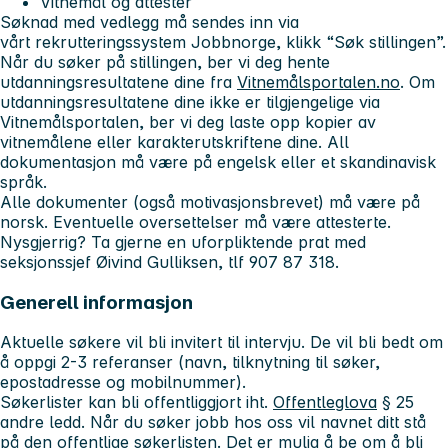
Vitnemål og attester
Søknad med vedlegg må sendes inn via
vårt rekrutteringssystem Jobbnorge, klikk “Søk stillingen”.
Når du søker på stillingen, ber vi deg hente
utdanningsresultatene dine fra
Vitnemålsportalen.no
. Om
utdanningsresultatene dine ikke er tilgjengelige via
Vitnemålsportalen, ber vi deg laste opp kopier av
vitnemålene eller karakterutskriftene dine. All
dokumentasjon må være på engelsk eller et skandinavisk
språk.
Alle dokumenter (også motivasjonsbrevet) må være på
norsk. Eventuelle oversettelser må være attesterte.
Nysgjerrig? Ta gjerne en uforpliktende prat med
seksjonssjef Øivind Gulliksen, tlf 907 87 318.
Generell informasjon
Aktuelle søkere vil bli invitert til intervju. De vil bli bedt om
å oppgi 2-3 referanser (navn, tilknytning til søker,
epostadresse og mobilnummer).
Søkerlister kan bli offentliggjort iht.
Offentleglova
§ 25
andre ledd. Når du søker jobb hos oss vil navnet ditt stå
på den offentlige søkerlisten. Det er mulig å be om å bli