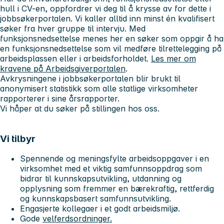
hull i CV-en, oppfordrer vi deg til å krysse av for dette i
jobbsøkerportalen. Vi kaller alltid inn minst én kvalifisert
søker fra hver gruppe til intervju. Med
funksjonsnedsettelse menes her en søker som oppgir å ha
en funksjonsnedsettelse som vil medføre tilrettelegging på
arbeidsplassen eller i arbeidsforholdet.
Les mer om
kravene på Arbeidsgiverportalen
.
Avkrysningene i jobbsøkerportalen blir brukt til
anonymisert statistikk som alle statlige virksomheter
rapporterer i sine årsrapporter.
Vi håper at du søker på stillingen hos oss.
Vi tilbyr
Spennende og meningsfylte arbeidsoppgaver i en
virksomhet med et viktig samfunnsoppdrag som
bidrar til kunnskapsutvikling, utdanning og
opplysning som fremmer en bærekraftig, rettferdig
og kunnskapsbasert samfunnsutvikling.
Engasjerte kollegaer i et godt arbeidsmiljø.
Gode
velferdsordninger.