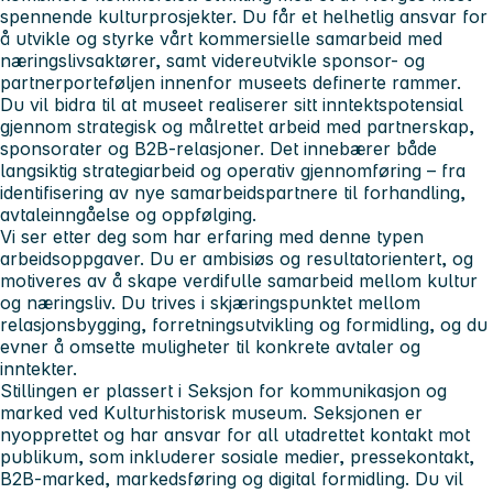
spennende kulturprosjekter. Du får et helhetlig ansvar for
å utvikle og styrke vårt kommersielle samarbeid med
næringslivsaktører, samt videreutvikle sponsor- og
partnerporteføljen innenfor museets definerte rammer.
Du vil bidra til at museet realiserer sitt inntektspotensial
gjennom strategisk og målrettet arbeid med partnerskap,
sponsorater og B2B-relasjoner. Det innebærer både
langsiktig strategiarbeid og operativ gjennomføring – fra
identifisering av nye samarbeidspartnere til forhandling,
avtaleinngåelse og oppfølging.
Vi ser etter deg som har erfaring med denne typen
arbeidsoppgaver. Du er ambisiøs og resultatorientert, og
motiveres av å skape verdifulle samarbeid mellom kultur
og næringsliv. Du trives i skjæringspunktet mellom
relasjonsbygging, forretningsutvikling og formidling, og du
evner å omsette muligheter til konkrete avtaler og
inntekter.
Stillingen er plassert i Seksjon for kommunikasjon og
marked ved Kulturhistorisk museum. Seksjonen er
nyopprettet og har ansvar for all utadrettet kontakt mot
publikum, som inkluderer sosiale medier, pressekontakt,
B2B-marked, markedsføring og digital formidling. Du vil