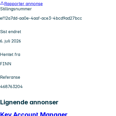
Rapporter annonse
Stillingsnummer
ef12a7dd-aa0e-4aaf-ace3-4bcd9ad27bcc
Sist endret
6. juli 2026
Hentet fra
FINN
Referanse
468763204
Lignende annonser
Key Account Manager