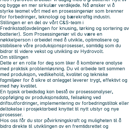
og bygge en mer sirkulær verdikjede. Nå ønsker vi å
styrke teamet vårt med en prosessingeniør som brenner
for forbedringer, teknologi og bærekraftig industri.
Stillingen er en del av vårt C&S-team i
Fredrikstad(avdelingen for knusing, tørking og sortering av
batterier). Som Prosessingeniør vil du være en
nøkkelperson i arbeidet med å utvikle, optimalisere og
stabilisere våre produksjonsprosesser, samtidig som du
bidrar til videre vekst og utvikling av Hydrovolt.
Om stillingen
Dette er en rolle for deg som liker å kombinere analyse
med praktisk problemløsning. Du vil arbeide tett sammen
med produksjon, vedlikehold, kvalitet og tekniske
fagmiljøer for å sikre at anlegget leverer trygt, effektivt og
med høy kvalitet.
En typisk arbeidsdag kan bestå av prosessanalyser,
oppfølging av produksjonsdata, feilsøking ved
driftsutfordringer, implementering av forbedringstiltak eller
deltakelse i prosjektarbeid knyttet til nytt utstyr og nye
prosesser.
Hos oss får du stor påvirkningskraft og muligheten til å
bidra direkte til utviklingen av en fremtidsrettet og