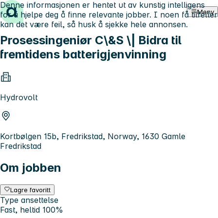
Denne informasjonen er hentet ut av kunstig intelligens
Hopp til innhold
Meny
for å hjelpe deg å finne relevante jobber. I noen få tilfeller
kan det være feil, så husk å sjekke hele annonsen.
Prosessingeniør C\&S \| Bidra til
fremtidens batterigjenvinning
Hydrovolt
Kortbølgen 15b, Fredrikstad, Norway, 1630 Gamle
Fredrikstad
Om jobben
Lagre favoritt
Type ansettelse
Fast, heltid 100%