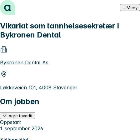
Hopp til innhold
Meny
Vikariat som tannhelsesekretær i
Bykronen Dental
Bykronen Dental As
Løkkeveien 101, 4008 Stavanger
Om jobben
Lagre favoritt
Oppstart
1. september 2026
Stillingstittel