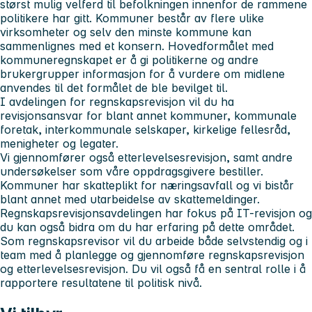
størst mulig velferd til befolkningen innenfor de rammene
politikere har gitt. Kommuner består av flere ulike
virksomheter og selv den minste kommune kan
sammenlignes med et konsern. Hovedformålet med
kommuneregnskapet er å gi politikerne og andre
brukergrupper informasjon for å vurdere om midlene
anvendes til det formålet de ble bevilget til.
I avdelingen for regnskapsrevisjon vil du ha
revisjonsansvar for blant annet kommuner, kommunale
foretak, interkommunale selskaper, kirkelige fellesråd,
menigheter og legater.
Vi gjennomfører også etterlevelsesrevisjon, samt andre
undersøkelser som våre oppdragsgivere bestiller.
Kommuner har skatteplikt for næringsavfall og vi bistår
blant annet med utarbeidelse av skattemeldinger.
Regnskapsrevisjonsavdelingen har fokus på IT-revisjon og
du kan også bidra om du har erfaring på dette området.
Som regnskapsrevisor vil du arbeide både selvstendig og i
team med å planlegge og gjennomføre regnskapsrevisjon
og etterlevelsesrevisjon. Du vil også få en sentral rolle i å
rapportere resultatene til politisk nivå.