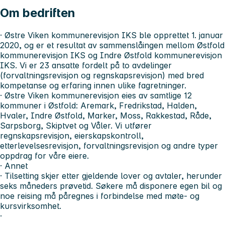
Om bedriften
· Østre Viken kommunerevisjon IKS ble opprettet 1. januar
2020, og er et resultat av sammenslåingen mellom Østfold
kommunerevisjon IKS og Indre Østfold kommunerevisjon
IKS. Vi er 23 ansatte fordelt på to avdelinger
(forvaltningsrevisjon og regnskapsrevisjon) med bred
kompetanse og erfaring innen ulike fagretninger.
· Østre Viken kommunerevisjon eies av samtlige 12
kommuner i Østfold: Aremark, Fredrikstad, Halden,
Hvaler, Indre Østfold, Marker, Moss, Rakkestad, Råde,
Sarpsborg, Skiptvet og Våler. Vi utfører
regnskapsrevisjon, eierskapskontroll,
etterlevelsesrevisjon, forvaltningsrevisjon og andre typer
oppdrag for våre eiere.
·
Annet
· Tilsetting skjer etter gjeldende lover og avtaler, herunder
seks måneders prøvetid. Søkere må disponere egen bil og
noe reising må påregnes i forbindelse med møte- og
kursvirksomhet.
·