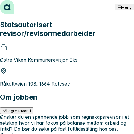
Hopp til innhold
Meny
Statsautorisert
revisor/revisormedarbeider
Østre Viken Kommunerevisjon Iks
Råkollveien 103, 1664 Rolvsøy
Om jobben
Lagre favoritt
Ønsker du en spennende jobb som regnskapsrevisor i et
selskap hvor vi har fokus på balanse mellom arbeid og
fritid? Da bør du søke på fast fulltidsstilling hos oss.