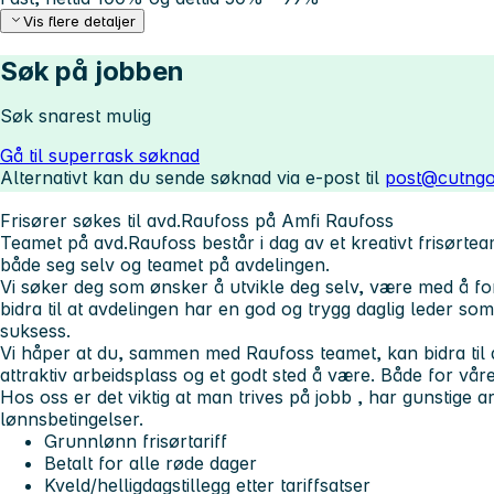
Vis flere detaljer
Søk på jobben
Søk snarest mulig
Gå til superrask søknad
Alternativt kan du sende søknad via e-post til
post@cutngo
Frisører søkes til avd.Raufoss på Amfi Raufoss
Teamet på avd.Raufoss består i dag av et kreativt frisørte
både seg selv og teamet på avdelingen.
Vi søker deg som ønsker å utvikle deg selv, være med å fo
bidra til at avdelingen har en god og trygg daglig leder som 
suksess.
Vi håper at du, sammen med Raufoss teamet, kan bidra til 
attraktiv arbeidsplass og et godt sted å være. Både for våre
Hos oss er det viktig at man trives på jobb , har gunstige a
lønnsbetingelser.
Grunnlønn frisørtariff
Betalt for alle røde dager
Kveld/helligdagstillegg etter tariffsatser