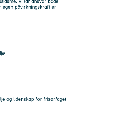
siasme. Vi tar ansvar både
år egen påvirkningskraft er
ljø
lje og lidenskap for frisørfaget