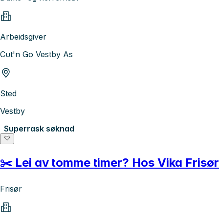
Arbeidsgiver
Cut'n Go Vestby As
Sted
Vestby
Superrask søknad
✂️ Lei av tomme timer? Hos Vika Frisø
Frisør