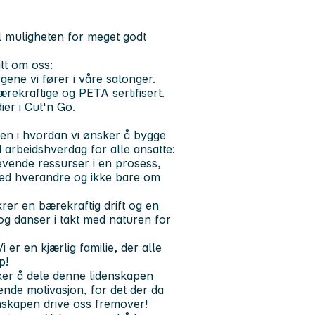
il muligheten for meget godt
itt om oss:
ene vi fører i våre salonger.
ærekraftige og PETA sertifisert.
ier i Cut'n Go.
en i hvordan vi ønsker å bygge
 arbeidshverdag for alle ansatte:
evende ressurser i en prosess,
med hverandre og ikke bare om
rer en bærekraftig drift og en
g danser i takt med naturen for
i er en kjærlig familie, der alle
p!
sker å dele denne lidenskapen
ende motivasjon, for det der da
enskapen drive oss fremover!