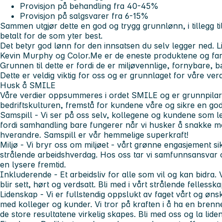
Provisjon på behandling fra 40-45%
Provisjon på salgsvarer fra 6-15%
Sammen utgjør dette en god og trygg grunnlønn, i tillegg t
betalt for de som yter best.
Det betyr god lønn for den innsatsen du selv legger ned.
L
Kevin Murphy og Color.Me er de eneste produktene og farg
Grunnen til dette er fordi de er miljøvennlige, fornybare, b
Dette er veldig viktig for oss og er grunnlaget for våre verd
Husk å SMILE
Våre verdier oppsummeres i ordet SMILE og er grunnpilar
bedriftskulturen, fremstå for kundene våre og sikre en god
Samspill
- Vi ser på oss selv, kollegene og kundene som l
fordi samhandling bare fungerer når vi husker å snakke 
hverandre. Samspill er vår hemmelige superkraft!
Miljø
- Vi bryr oss om miljøet - vårt grønne engasjement sik
strålende arbeidshverdag. Hos oss tar vi samfunnsansvar o
en lysere fremtid.
Inkluderende
- Et arbeidsliv for alle som vil og kan bidra. V
blir sett, hørt og verdsatt. Bli med i vårt strålende fellesska
Lidenskap
- Vi er fullstendig oppslukt av faget vårt og øn
med kolleger og kunder. Vi tror på kraften i å ha en brenn
de store resultatene virkelig skapes. Bli med oss og la lid