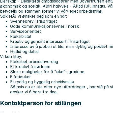
Eierskap
- Dedikterte ambassadører med uovertruffen entu
økonomisk og sosialt. Aldri halvveis - Alltid full innsats. V
betydelig og sammen former vi vårt eget arbeidsmiljø.
Søk NÅ!
Vi ønsker deg som er/har:
Svennebrev i frisørfaget
Gode kommunikasjonsevner i norsk
Serviceorientert
Fleksibilitet
Kreativ og genuint interessert i frisørfaget
Interesse av å jobbe i et lite, men dyktig og positivt mi
Heltid og deltid
Vi kan tilby:
Fleksibel arbeidshverdag
Et kreativt frisørteam
Store muligheter for å "øke" i gradene
5 ferieuker
Et ryddig og hyggelig arbeidsmiljø
Så hvis du er ute etter nye utfordringer , har stå på vi
ønsker vi å høre fra deg.
Kontaktperson for stillingen