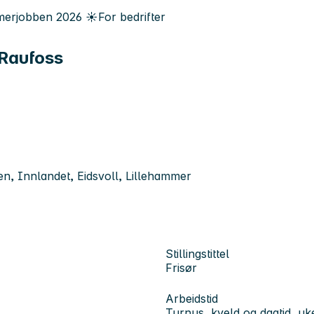
erjobben
2026
☀️
For bedrifter
 Raufoss
en, Innlandet, Eidsvoll, Lillehammer
Stillingstittel
Frisør
Arbeidstid
Turnus, kveld og dagtid, u