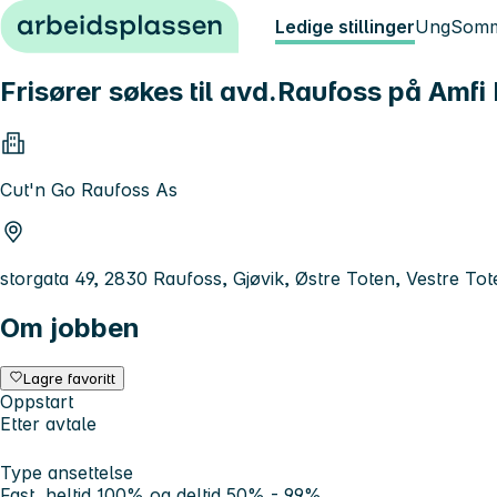
Hopp til innhold
Ledige stillinger
Ung
Somm
Frisører søkes til avd.Raufoss på Amfi
Cut'n Go Raufoss As
storgata 49, 2830 Raufoss, Gjøvik, Østre Toten, Vestre Tot
Om jobben
Lagre favoritt
Oppstart
Etter avtale
Type ansettelse
Fast, heltid 100% og deltid 50% - 99%