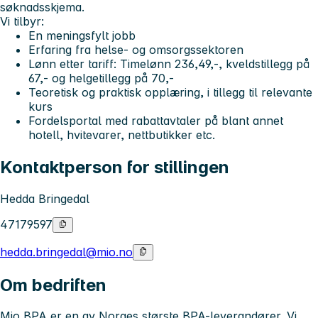
søknadsskjema.
Vi tilbyr:
En meningsfylt jobb
Erfaring fra helse- og omsorgssektoren
Lønn etter tariff: Timelønn 236,49,-, kveldstillegg på
67,- og helgetillegg på 70,-
Teoretisk og praktisk opplæring, i tillegg til relevante
kurs
Fordelsportal med rabattavtaler på blant annet
hotell, hvitevarer, nettbutikker etc.
Kontaktperson for stillingen
Hedda Bringedal
47179597
hedda.bringedal@mio.no
Om bedriften
Mio BPA er en av Norges største BPA-leverandører. Vi