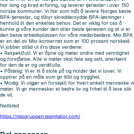
har lang og bred erfaring, og leverer tjenester i over 150
norske kommuner. Vi har som mål å levere Norges beste
BPA-tjenester, og tilbyr skreddersydde BPA-løsninger i
henhold til den enkeltes behov. Det er viktig for oss å
kunne gi våre kunder den aller beste tjenesten og at vi er
den beste arbeidsplassen for våre medarbeidere. Mio BPA
er en del av Mio-konsernet som er 100 prosent norskeid.
Vi jobber alltid ut ifra disse verdiene:
• Respektfull:
Vi er åpne og møter andre med vennlighet
og forståelse. Alle vi møter skal føle seg sett, anerkjent
for den de er og verdifulle.
• Pålitelig:
Vi er til å stole på og holder det vi lover. Vi
opptrer på en måte som gir tillit og trygghet.
• Modig:
Vi utgjør en forskjell for hvert enkelt menneske vi
møter. Vi gir mennesker et bedre liv og frihet til å leve slik
de vil.
Nettsted
https://miogruppen.teamtailor.com/