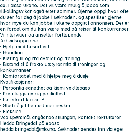
del i disse ukene. Det vil være mulig å jobbe som
tilkallingsvikar også etter sommer. Gjerne oppgi hvor ofte
du ser for deg å jobbe i søknaden, og spesifiser gjerne
hvor mye du kan jobbe i ukene oppgitt i annonsen. Det er
en fordel om du kan være med på reiser til konkurranser.
Vi intervjuer og ansetter fortløpende.
Arbeidsoppgaver:
· Hjelp med husarbeid
· Handling
· Kjøring til og fra avtaler og trening
· Bistand til å frakte utstyret mitt til treninger og
konkurranser
· Komfortabel med å hjelpe meg å dusje
Kvalifikasjoner:
· Personlig egnethet og kjemi vektlegges
· Fremlegge gyldig politiattest
· Førerkort klasse B
· Glad i å jobbe med mennesker
· Fleksibel
Ved spørsmål angående stillingen, kontakt rekrutterer
Hedda Bringedal på epost:
hedda.bringedal@mio.no
. Søknader sendes inn via eget