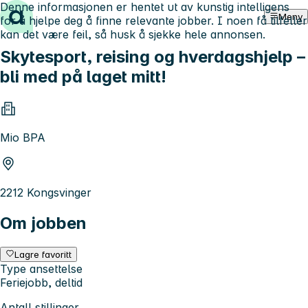
Denne informasjonen er hentet ut av kunstig intelligens
Hopp til innhold
Meny
for å hjelpe deg å finne relevante jobber. I noen få tilfeller
kan det være feil, så husk å sjekke hele annonsen.
Skytesport, reising og hverdagshjelp –
bli med på laget mitt!
Mio BPA
2212 Kongsvinger
Om jobben
Lagre favoritt
Type ansettelse
Feriejobb, deltid
Antall stillinger