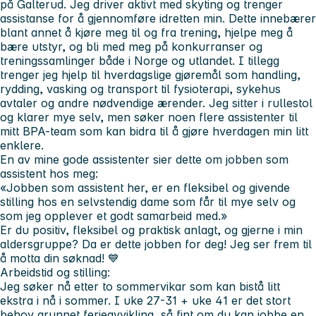
på Galterud. Jeg driver aktivt med skyting og trenger
assistanse for å gjennomføre idretten min. Dette innebærer
blant annet å kjøre meg til og fra trening, hjelpe meg å
bære utstyr, og bli med meg på konkurranser og
treningssamlinger både i Norge og utlandet. I tillegg
trenger jeg hjelp til hverdagslige gjøremål som handling,
rydding, vasking og transport til fysioterapi, sykehus
avtaler og andre nødvendige ærender. Jeg sitter i rullestol
og klarer mye selv, men søker noen flere assistenter til
mitt BPA-team som kan bidra til å gjøre hverdagen min litt
enklere.
En av mine gode assistenter sier dette om jobben som
assistent hos meg:
«Jobben som assistent her, er en fleksibel og givende
stilling hos en selvstendig dame som får til mye selv og
som jeg opplever et godt samarbeid med.»
Er du positiv, fleksibel og praktisk anlagt, og gjerne i min
aldersgruppe? Da er dette jobben for deg! Jeg ser frem til
å motta din søknad! 💙
Arbeidstid og stilling:
Jeg søker nå etter to sommervikar som kan bistå litt
ekstra i nå i sommer. I uke 27-31 + uke 41 er det stort
behov grunnet ferieavvikling, så fint om du kan jobbe en