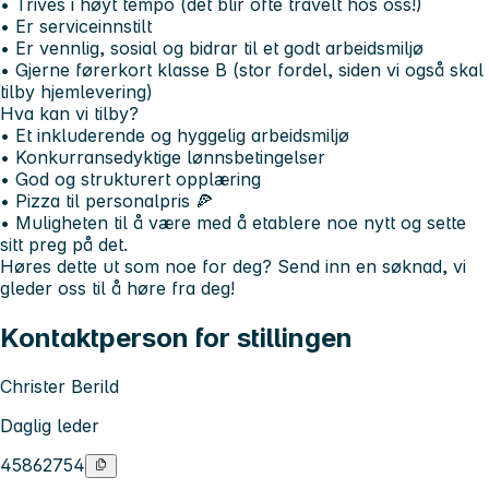
• Trives i høyt tempo (det blir ofte travelt hos oss!)
• Er serviceinnstilt
• Er vennlig, sosial og bidrar til et godt arbeidsmiljø
• Gjerne førerkort klasse B (stor fordel, siden vi også skal
tilby hjemlevering)
Hva kan vi tilby?
• Et inkluderende og hyggelig arbeidsmiljø
• Konkurransedyktige lønnsbetingelser
• God og strukturert opplæring
• Pizza til personalpris 🍕
• Muligheten til å være med å etablere noe nytt og sette
sitt preg på det.
Høres dette ut som noe for deg?
Send inn en søknad, vi
gleder oss til å høre fra deg!
Kontaktperson for stillingen
Christer Berild
Daglig leder
45862754