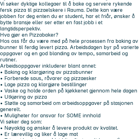
Vi søker dyktige kollegaer til å bake og servere rykende
fersk pizza til pizzaelskere i Rauma. Dette kan være
jobben for deg enten du er student, har et friår, ønsker å
bytte bransje eller ser etter en fast jobb i et
langtidsperpektiv.
Hva gjør en Pizzabaker?
Hos oss får du være med på hele prosessen fra baking av
bunner til ferdig levert pizza. Arbeidsdagen byr på varierte
oppgaver og en god blanding av tempo, samarbeid og
rutiner.
Arbeidsoppgaver inkluderer blant annet:
• Baking og klargjøring av pizzabunner
• Forberede saus, råvarer og pizzaesker
• Lage pizza og klargjøre bestillinger
• Vaske og holde orden på kjøkkenet gjennom hele dagen
• Utkjøring av pizza
• Støtte og samarbeid om arbeidsoppgaver på stasjonen
generelt.
• Muligheter for ansvar for SOME innhold
Vi søker deg som:
• Nøyaktig og ønsker å levere produkt av kvalitet.
• Er lærevillig og liker å lage mat