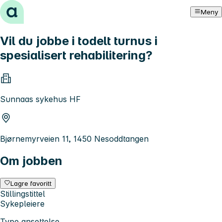
Hopp til innhold
Meny
Vil du jobbe i todelt turnus i
spesialisert rehabilitering?
Sunnaas sykehus HF
Bjørnemyrveien 11, 1450 Nesoddtangen
Om jobben
Lagre favoritt
Stillingstittel
Sykepleiere
Type ansettelse