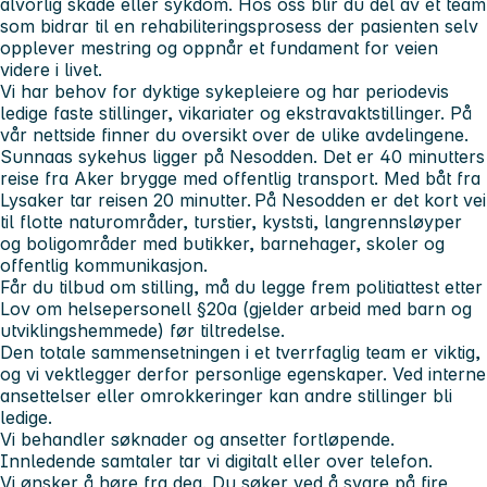
alvorlig skade eller sykdom. Hos oss blir du del av et team
som bidrar til en rehabiliteringsprosess der pasienten selv
opplever mestring og oppnår et fundament for veien
videre i livet.
Vi har behov for dyktige sykepleiere og har periodevis
ledige faste stillinger, vikariater og ekstravaktstillinger. På
vår nettside finner du oversikt over de ulike avdelingene.
Sunnaas sykehus ligger på Nesodden. Det er 40 minutters
reise fra Aker brygge med offentlig transport. Med båt fra
Lysaker tar reisen 20 minutter. På Nesodden er det kort vei
til flotte naturområder, turstier, kyststi, langrennsløyper
og boligområder med butikker, barnehager, skoler og
offentlig kommunikasjon.
Får du tilbud om stilling, må du legge frem politiattest etter
Lov om helsepersonell §20a (gjelder arbeid med barn og
utviklingshemmede) før tiltredelse.
Den totale sammensetningen i et tverrfaglig team er viktig,
og vi vektlegger derfor personlige egenskaper. Ved interne
ansettelser eller omrokkeringer kan andre stillinger bli
ledige.
Vi behandler søknader og ansetter fortløpende.
Innledende samtaler tar vi digitalt eller over telefon.
Vi ønsker å høre fra deg. Du søker ved å svare på fire