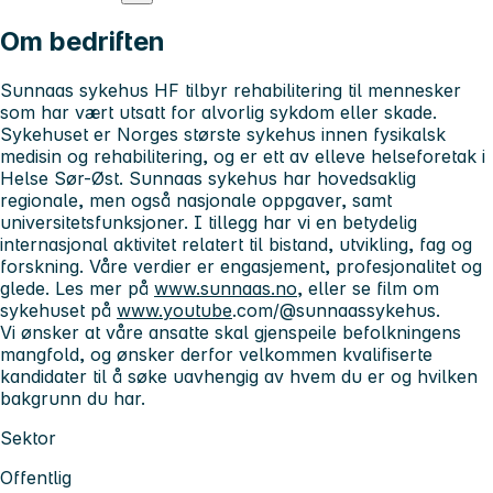
Om bedriften
Sunnaas sykehus HF tilbyr rehabilitering til mennesker
som har vært utsatt for alvorlig sykdom eller skade.
Sykehuset er Norges største sykehus innen fysikalsk
medisin og rehabilitering, og er ett av elleve helseforetak i
Helse Sør-Øst. Sunnaas sykehus har hovedsaklig
regionale, men også nasjonale oppgaver, samt
universitetsfunksjoner. I tillegg har vi en betydelig
internasjonal aktivitet relatert til bistand, utvikling, fag og
forskning. Våre verdier er engasjement, profesjonalitet og
glede. Les mer på
www.sunnaas.no
, eller se film om
sykehuset på
www.youtube
.com/@sunnaassykehus.
Vi ønsker at våre ansatte skal gjenspeile befolkningens
mangfold, og ønsker derfor velkommen kvalifiserte
kandidater til å søke uavhengig av hvem du er og hvilken
bakgrunn du har.
Sektor
Offentlig