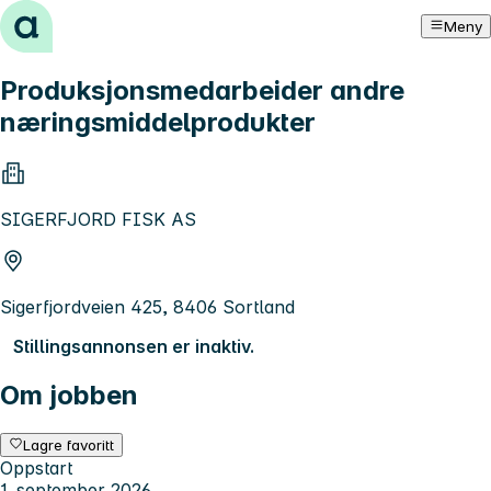
Hopp til innhold
Meny
Produksjonsmedarbeider andre
næringsmiddelprodukter
SIGERFJORD FISK AS
Sigerfjordveien 425, 8406 Sortland
Stillingsannonsen er inaktiv.
Om jobben
Lagre favoritt
Oppstart
1. september 2026