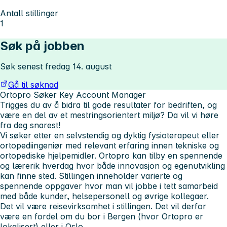
Antall stillinger
1
Søk på jobben
Søk senest fredag 14. august
Gå til søknad
Ortopro Søker Key Account Manager
Trigges du av å bidra til gode resultater for bedriften, og
være en del av et mestringsorientert miljø? Da vil vi høre
fra deg snarest!
Vi søker etter
en selvstendig og dyktig fysioterapeut eller
ortopediingeniør med relevant erfaring innen tekniske og
ortopediske hjelpemidler. Ortopro kan tilby en spennende
og lærerik hverdag hvor både innovasjon og egenutvikling
kan finne sted. Stillingen inneholder varierte og
spennende oppgaver hvor man vil jobbe i tett samarbeid
med både kunder, helsepersonell og øvrige kollegaer.
Det vil være reisevirksomhet i stillingen. Det vil derfor
være en fordel om du bor i Bergen (hvor Ortopro er
lokalisert) eller i Oslo.