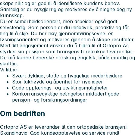
skape tillit og er god til å identifisere kundens behov.
Samtidig er du nysgjerrig og motiveres av å tilegne deg ny
kunnskap.
Du er samarbeidsorientert, men arbeider også godt
selvstendig. Som person er du initiativrik, proaktiv og får
ting til å skje. Du har høy gjennomføringsevne, er
løsningsorientert og motiveres gjennom å skape resultater.
Med ditt engasjement ønsker du å bidra til at Ortopro As
styrker sin posisjon som bransjens foretrukne leverandør.
Du må kunne beherske norsk og engelsk, både muntlig og
skriftlig.
Vi tilbyr:
Svært dyktige, stolte og hyggelige medarbeidere
Stor takhøyde og åpenhet for nye ideer
Gode opplærings- og utviklingsmuligheter
Konkurransedyktige betingelser inkludert gode
pensjon- og forsikringsordninger
Om bedriften
Ortopro AS er leverandør til den ortopediske bransjen i
Skandinavia. God kundeopplevelse og service rundt