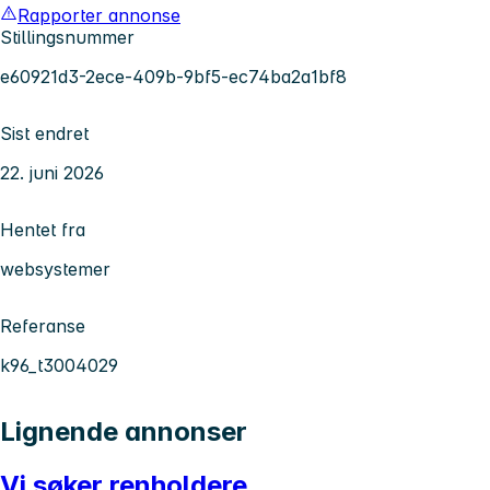
Rapporter annonse
Stillingsnummer
e60921d3-2ece-409b-9bf5-ec74ba2a1bf8
Sist endret
22. juni 2026
Hentet fra
websystemer
Referanse
k96_t3004029
Lignende annonser
Vi søker renholdere,