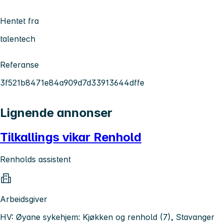
Hentet fra
talentech
Referanse
3f521b8471e84a909d7d33913644dffe
Lignende annonser
Tilkallings vikar Renhold
Renholds assistent
Arbeidsgiver
HV: Øyane sykehjem: Kjøkken og renhold (7), Stavanger