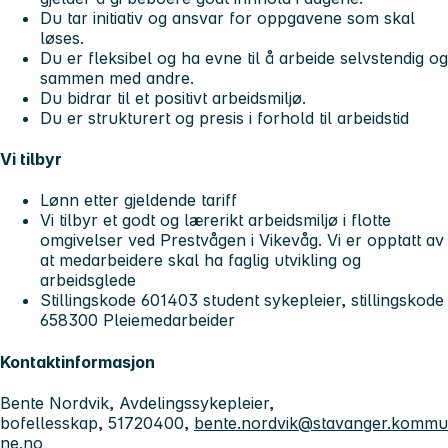
Du tar initiativ og ansvar for oppgavene som skal
løses.
Du er fleksibel og ha evne til å arbeide selvstendig og
sammen med andre.
Du bidrar til et positivt arbeidsmiljø.
Du er strukturert og presis i forhold til arbeidstid
Vi tilbyr
Lønn etter gjeldende tariff
Vi tilbyr et godt og lærerikt arbeidsmiljø i flotte
omgivelser ved Prestvågen i Vikevåg. Vi er opptatt av
at medarbeidere skal ha faglig utvikling og
arbeidsglede
Stillingskode 601403 student sykepleier, stillingskode
658300 Pleiemedarbeider
Kontaktinformasjon
Bente Nordvik, Avdelingssykepleier,
bofellesskap, 51720400,
bente.nordvik@stavanger.kommu
ne.no