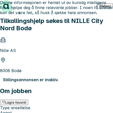
Denne informasjonen er hentet ut av kunstig intelligens
Hopp til innhold
Meny
for å hjelpe deg å finne relevante jobber. I noen få tilfeller
kan det være feil, så husk å sjekke hele annonsen.
Tilkallingshjelp søkes til NILLE City
Nord Bodø
Nille AS
8008 Bodø
Stillingsannonsen er inaktiv.
Om jobben
Lagre favoritt
Type ansettelse
Annet