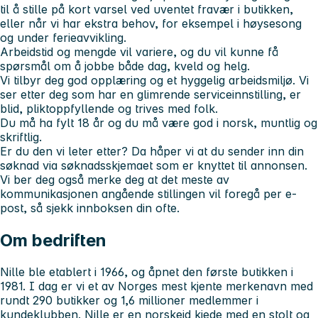
til å stille på kort varsel ved uventet fravær i butikken,
eller når vi har ekstra behov, for eksempel i høysesong
og under ferieavvikling.
Arbeidstid og mengde vil variere, og du vil kunne få
spørsmål om å jobbe både dag, kveld og helg.
Vi tilbyr deg god opplæring og et hyggelig arbeidsmiljø. Vi
ser etter deg som har en glimrende serviceinnstilling, er
blid, pliktoppfyllende og trives med folk.
Du må ha fylt 18 år og du må være god i norsk, muntlig og
skriftlig.
Er du den vi leter etter? Da håper vi at du sender inn din
søknad via søknadsskjemaet som er knyttet til annonsen.
Vi ber deg også merke deg at det meste av
kommunikasjonen angående stillingen vil foregå per e-
post, så sjekk innboksen din ofte.
Om bedriften
Nille ble etablert i 1966, og åpnet den første butikken i
1981. I dag er vi et av Norges mest kjente merkenavn med
rundt 290 butikker og 1,6 millioner medlemmer i
kundeklubben. Nille er en norskeid kjede med en stolt og