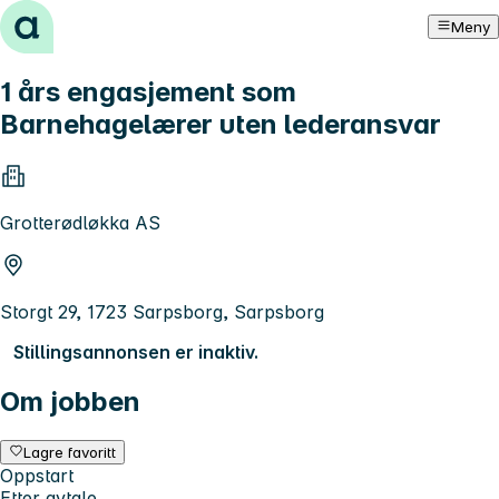
Hopp til innhold
Meny
1 års engasjement som
Barnehagelærer uten lederansvar
Grotterødløkka AS
Storgt 29, 1723 Sarpsborg, Sarpsborg
Stillingsannonsen er inaktiv.
Om jobben
Lagre favoritt
Oppstart
Etter avtale