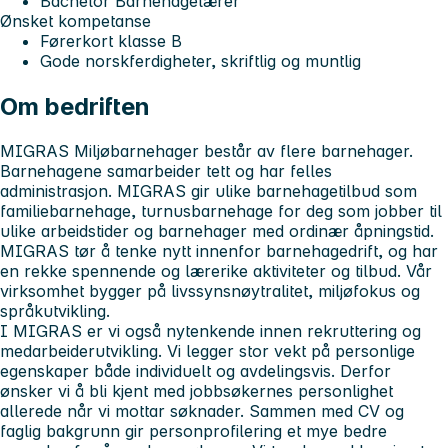
Bachelor Barnehagelærer
Ønsket kompetanse
Førerkort klasse B
Gode norskferdigheter, skriftlig og muntlig
Om bedriften
MIGRAS Miljøbarnehager består av flere barnehager.
Barnehagene samarbeider tett og har felles
administrasjon. MIGRAS gir ulike barnehagetilbud som
familiebarnehage, turnusbarnehage for deg som jobber til
ulike arbeidstider og barnehager med ordinær åpningstid.
MIGRAS tør å tenke nytt innenfor barnehagedrift, og har
en rekke spennende og lærerike aktiviteter og tilbud. Vår
virksomhet bygger på livssynsnøytralitet, miljøfokus og
språkutvikling.
I MIGRAS er vi også nytenkende innen rekruttering og
medarbeiderutvikling. Vi legger stor vekt på personlige
egenskaper både individuelt og avdelingsvis. Derfor
ønsker vi å bli kjent med jobbsøkernes personlighet
allerede når vi mottar søknader. Sammen med CV og
faglig bakgrunn gir personprofilering et mye bedre