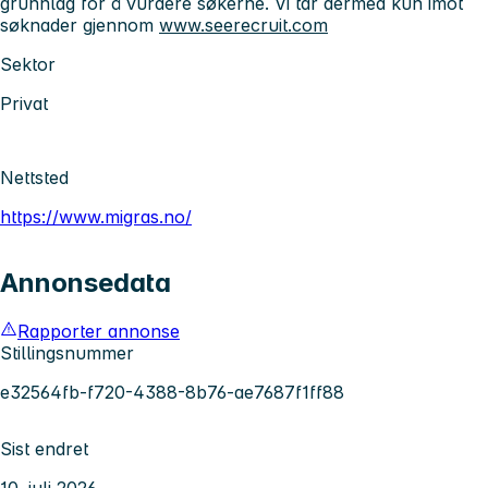
grunnlag for å vurdere søkerne. Vi tar dermed kun imot
søknader gjennom
www.seerecruit.com
Sektor
Privat
Nettsted
https://www.migras.no/
Annonsedata
Rapporter annonse
Stillingsnummer
e32564fb-f720-4388-8b76-ae7687f1ff88
Sist endret
10. juli 2026