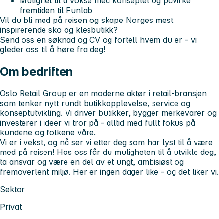
Mulighet til å vokse med konseptet og påvirke
fremtiden til Funlab
Vil du bli med på reisen og skape Norges mest
inspirerende sko og klesbutikk?
Send oss en søknad og CV og fortell hvem du er - vi
gleder oss til å høre fra deg!
Om bedriften
Oslo Retail Group
er en moderne aktør i retail-bransjen
som tenker nytt rundt butikkopplevelse, service og
konseptutvikling. Vi driver butikker, bygger merkevarer og
investerer i ideer vi tror på - alltid med fullt fokus på
kundene og folkene våre.
Vi er i vekst, og nå ser vi etter deg som har lyst til å være
med på reisen! Hos oss får du muligheten til å utvikle deg,
ta ansvar og være en del av et ungt, ambisiøst og
fremoverlent miljø. Her er ingen dager like - og det liker vi.
Sektor
Privat