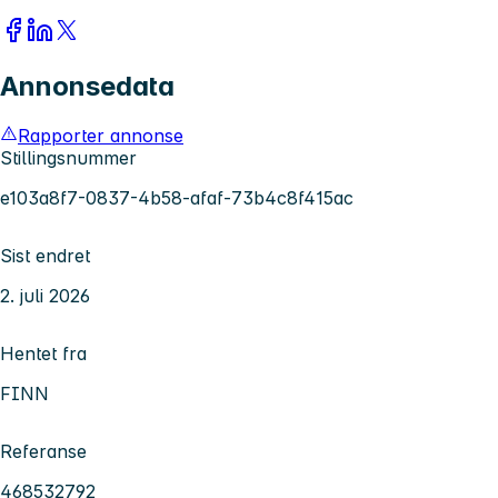
Annonsedata
Rapporter annonse
Stillingsnummer
e103a8f7-0837-4b58-afaf-73b4c8f415ac
Sist endret
2. juli 2026
Hentet fra
FINN
Referanse
468532792