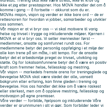
ivaretatt. Trening skal ikke være stress, ikke et krav og
ikke et jag etter prestasjoner. Hos MOVA handler det om å
komme i gang -- å fortsette -- akkurat som du er.
MOVAs misjon, visjon og verdier er ikke bare ord -- de er
rettesnoren for hvordan vi jobber, samarbeider og utvikler
oss sammen.
Vår misjon er at vi bryr oss -- vi skal motivere til varig
helse og trivsel i trygge og inkluderende miljøer. Kjernen i
MOVA er at vi bryr oss. Vi setter mennesker først --
medlemmer, ansatte og samfunnet rundt oss. For
medlemmene betyr det personlig oppfølging i et miljø der
alle kan trene på sin måte, i sitt tempo. For de ansatte
betyr det et arbeidsmiljø preget av trivsel, utvikling og
støtte. Og for lokalsamfunnene betyr det å være en positiv
kraft som fremmer helse, fellesskap og mestring.
Vår visjon -- markedets fremste arena for treningsglede og
bevegelse MOVA skal være stedet der alle, uansett
bakgrunn eller erfaring, kan finne gleden i trening og
bevegelse. Hos oss handler det ikke om å være raskest
eller sterkest, men om å oppleve mestring, fellesskap og
motivasjon på egne premisser.
Våre verdier -- forbilde, hjelpsom og inkluderende Våre
verdier er grunnmuren i alt vi gjør. Som forbilder leder vi